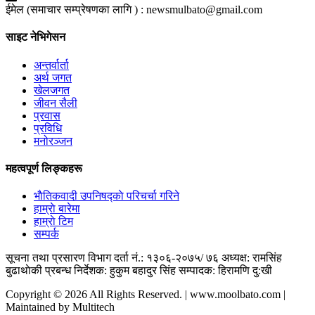
ईमेल (समाचार सम्प्रेषणका लागि ) :
newsmulbato@gmail.com
साइट नेभिगेसन
अन्तर्वार्ता
अर्थ जगत
खेलजगत
जीवन सैली
प्रवास
प्रविधि
मनोरञ्जन
महत्वपूर्ण लिङ्कहरू
भाैतिकवादी उपनिषद्काे परिचर्चा गरिने
हाम्राे बारेमा
हाम्राे टिम
सम्पर्क
सूचना तथा प्रसारण विभाग दर्ता नं.: १३०६-२०७५/ ७६
अध्यक्ष: रामसिंह
बुढाथाेकी
प्रबन्ध निर्देशक: हुकुम बहादुर सिंह
सम्पादक: हिरामणि दु:खी
Copyright © 2026 All Rights Reserved. | www.moolbato.com |
Maintained by Multitech