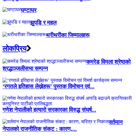
घण्टाघर
झुपडि र महल
थरीथरीका जिम्मालहरू
लाेकप्रिय
कमरेड विमला श्रेष्ठको
श्रद्धाञ्जलीसभा सम्पन्न
‘रगतले इतिहास लेख्नेहरू’ पुस्तक विमोचन एवं...
गणेश नेपालीको हत्यारो सरकारका विरुद्ध संघर्ष...
वर्तमान
नेपालको राजनीतिक संकट : कारण,...