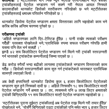
काठमाडौं ।
मट्टीतेलको माग निकै न्यून भएपछि प्रयोगबिहीन भएर बसेका
ट्यांकीहरुलाई पेट्रोल भण्डारण गर्न सक्ने गरी नेपाल आयल निगमले
काठमाडौंको थानकोट डिपोको स्तरीकरण गरिरहेको छ भने मट्टीतेलका
ट्यांकीहरुलाई धमाधम परिवर्तन गरिरहेको छ ।
थानकोट डिपोमा पेट्रोल भण्डारण क्षमता विस्तारका लागि भइरहेको काम भने
करिब करिब अन्तिम चरणमा पुगेको छ ।
परीक्षणमा ट्यांकी
‘अहिले भण्डारणका लागि प्रि–टेस्टिङ हुँदैछ । पानी राखेर त्यसको परीक्षण
गर्दैछौं’ प्रवक्ता पोखरेलले भने,‘प्राविधिक रुपमा सफल परीक्षण गरेपछि हामी
यसमा पनि तेल भर्न सक्छौं ।’
झण्डै ४२ सय किलोलिटर पेट्रोल भण्डारण गर्न मिल्ने गरी ट्यांकी स्तरउन्नती
गर्न भारतको ट्यांकटेक कम्पनीलाई जिम्मा पाएको छ ।
डेढ करोड रुपैयाँ भन्दा बढीको लागतमा ट्यांकटेकले भण्डारण विस्तारको काम
गर्दैछ । डिपोको स्तरउन्नतीको काम सुरु गर्न ट्यांकटेकले भारतबाट प्राविधिक
सामग्री ल्याएको थियो ।
अब केही हप्ताभित्रै थानकोट डिपोमा कुल ६ हजार किलोलिटर पेट्रोलको
भण्डारण सुरु हुने निगमको दावी छ । अहिले निगमसँग १८ सय किलोलिटर मात्रै
पेट्रोल भण्डारण गर्ने क्षमता छ । तर, त्यसमध्ये पनि ७ लाख लिटर क्षमताको
ट्यांकी बिग्रिएपछि ११ सय किलोलिटर मात्रै पेट्रोल भण्डारण भइरहेको छ ।
‘मट्टीतेलका पुराना दुईवटा ट्यांकीलाई अब पेट्रोल राख्न मिल्ने गरी तयार हुँदैछ’
पोखरेलले भने, ‘योसँगै बिग्रिएको एउटा ट्यांकीको पनि मर्मत भएर ६ हजार लिटर