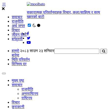
सकारात्मक परिवर्तनवाहक विचार, कला/साहित्य र सत्य
खवरको बाटाे
समाचार
राजनीति
अर्थ जगत
विचार
जीवन सैली
बर्गदृस्ती
हाम्राे
२०८३ साउन २३ शनिवार
बारेमा
मिति परिवर्तन
विनिमय दर
मुख्य पृष्ठ
समाचार
राजनीति
अन्तराष्ट्रिय
राष्ट्रिय
विचार
कुराकानी