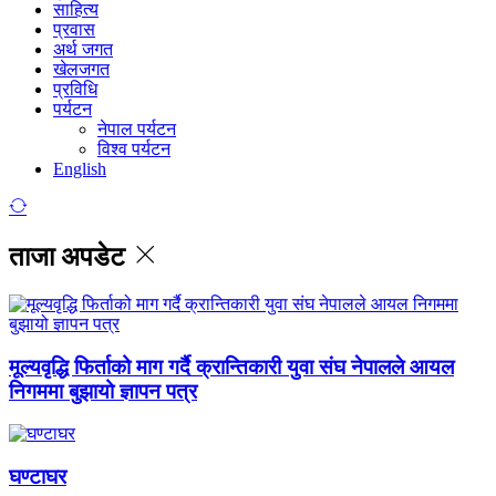
साहित्य
प्रवास
अर्थ जगत
खेलजगत
प्रविधि
पर्यटन
नेपाल पर्यटन
विश्व पर्यटन
English
ताजा अपडेट
मूल्यवृद्धि फिर्ताको माग गर्दै क्रान्तिकारी युवा संघ नेपालले आयल
निगममा बुझायो ज्ञापन पत्र
घण्टाघर