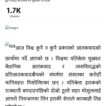
२०७३ कात्तिक १० बुधवार ०९:४७
1.7K
shares
आज विश्व कुनै न कुनै प्रकारको आतंकवादको
छायाँमा पर्दै आएको छ । विश्वमा यतिबेला मुख्यतः
वैधानिक आतंकवाद र त्यसविरुद्धको
प्रतिआतंकवादबीचको संघर्षमा संसारका करोडौं
मानिसहरु पिसोलिएका छन् । यतिबेला इराकको
राजधानी बगदादपछिको दोस्रो ठूलो सहर मोसुललाई
आफ्नो नियन्त्रणमा लिन इराकी सेनाले कारबाही तिव्र