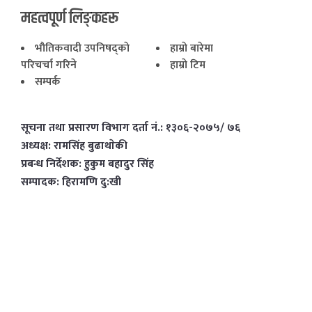
महत्वपूर्ण लिङ्कहरू
भाैतिकवादी उपनिषद्काे
हाम्राे बारेमा
परिचर्चा गरिने
हाम्राे टिम
सम्पर्क
सूचना तथा प्रसारण विभाग दर्ता नं.: १३०६-२०७५/ ७६
अध्यक्ष: रामसिंह बुढाथाेकी
प्रबन्ध निर्देशक: हुकुम बहादुर सिंह
सम्पादक: हिरामणि दु:खी