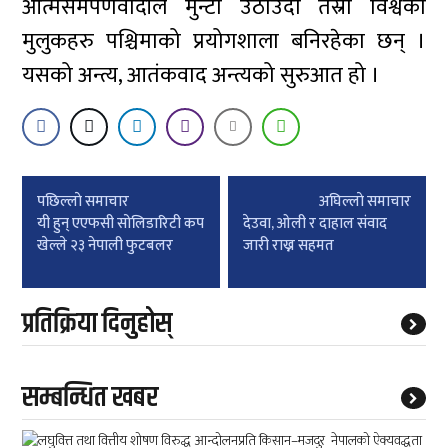
आत्मसमर्पणवादीले मुन्टो उठाउँदा तेस्रो विश्वका
मुलुकहरु पश्चिमाको प्रयोगशाला बनिरहेका छन् ।
यसको अन्त्य, आतंकवाद अन्त्यको सुरुआत हो ।
Post
पछिल्लाे समाचार
अघिल्लाे समाचार
navigation
यी हुन् एएफसी सोलिडारिटी कप
देउवा, ओली र दाहाल संवाद
खेल्ले २३ नेपाली फुटबलर
जारी राख्न सहमत
प्रतिक्रिया दिनुहोस्
सम्बन्धित खबर