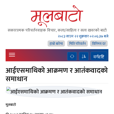
सकारात्मक परिवर्तनवाहक विचार, कला/साहित्य र सत्य खवरको बाटाे
२०८३ साउन २२ शुक्रवार
०२:०६:३८ बजे
हाम्राे बारेमा
मिति परिवर्तन
विनिमय दर
वर्गदृष्टि
आईएसमाथिको आक्रमण र आतंकवादको
समाधान
मूलबाटाे