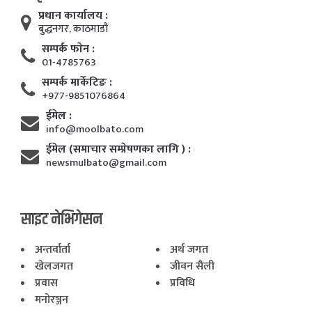
प्रधान कार्यालय :
बुद्धनगर, काठमाडाैं
सम्पर्क फाेन :
01-4785763
सम्पर्क मार्केटिङ :
+977-9851076864
ईमेल :
info@moolbato.com
ईमेल (समाचार सम्प्रेषणका लागि ) :
newsmulbato@gmail.com
साइट नेभिगेसन
अन्तर्वार्ता
अर्थ जगत
खेलजगत
जीवन सैली
प्रवास
प्रविधि
मनोरञ्जन