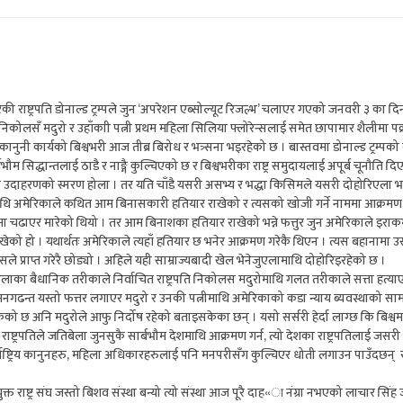
ी राष्ट्रपति डोनाल्ड ट्रम्पले जुन ‘अपरेशन एब्सोल्यूट रिजल्भ’ चलाएर गएको जनवरी ३ का दि
 निकोलसँ मदुरो र उहाँकाी पत्नी प्रथम महिला सिलिया फ्लोरेन्सलाई समेत छापामार शैलीमा पक्
ानुनी कार्यको बिश्वभरी आज तीब्र बिरोध र भत्र्सना भइरहेको छ । बास्तवमा डोनाल्ड ट्रम्पको
ुको सार्बभौम सिद्धान्तलाई ठाडै र नाङ्गै कुल्चिएको छ र बिश्वभरीका राष्ट्र समुदायलाई अपूर्ब चूनौति 
ईको उदाहरणको स्मरण होला । तर यति चाँडै यसरी असभ्य र भद्धा किसिमले यसरी दोहोरिएला भन
कमाथि अमेरिकाले कथित आम बिनासकारी हतियार राखेको र त्यसको खोजी गर्ने नाममा आक्रमण
सीमा चढाएर मारेको थियो । तर आम बिनाशका हतियार राखेको भन्ने फत्तुर जुन अमेरिकाले इराक
ेखेको हो । यथार्थतः अमेरिकाले त्यहाँ हतियार छ भनेर आक्रमण गरेकै थिएन । त्यस बहानामा उ
सले प्राप्त गरेरै छोड्यो । अहिले यही साम्राज्यबादी खेल भेनेजुएलामाथि दोहोरिइरहेको छ ।
नेजुएलाका बैधानिक तरीकाले निर्वाचित राष्ट्रपति निकोलस मदुरोमाथि गलत तरीकाले सत्ता हत्
मनगढन्त यस्तो फत्तर लगाएर मदुरो र उनकी पत्नीमाथि अमेरिकाको कडा न्याय ब्यवस्थाको सामना 
केको छ अनि मदुरोले आफु निर्दोष रहेको बताइसकेका छन् । यसो सर्सरी हेर्दा लाग्छ कि बिश्व
ष्ट्रपतिले जतिबेला जुनसुकै सार्बभौम देशमाथि आक्रमण गर्न, त्यो देशका राष्ट्रपतिलाई जसरी प
ष्ट्रिय कानुनहरु, महिला अधिकारहरुलाई पनि मनपरीसँग कुल्चिएर धोती लगाउन पाउँदछन् र क
क्त राष्ट्र संघ जस्तो बिशव संस्था बन्यो त्यो संस्था आज पूरै दाह«ा नंग्रा नभएको लाचार सिं