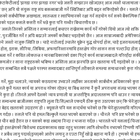
ेटाकेटीलाई ‘झगडा नगर झगडा नगर’ भन्ने जसरी सम्झाउन खोज्दछन् आज त्यस्तै चालामाला संयुक
नि यो संयुक्त राष्ट्र संघ बक्तब्यबाजी गर्ने स्थितिबाट अघि बढ्न सकिरहेको छैन । यसले गर्दा 
 सर्बभौमिक अखण्डता, स्वतन्त्रता र स्वाभिमानको रक्षा गर्न सहयोग गर्न सक्ने बैकल्पिक बि
 यसको पहल कसले कसरी गर्ने भन्ने कुरा पनि गम्भीर बिचारणीय छ ।
 जसले तिनको अस्तित्व र सम्मानलाई बचाएर राख्नेसम्म कार्य गर्ने गरेको थियो आज त्यो शक्ति र
पुनर्जीबित गर्ने र अघि बढाउने जमर्को कतैबाट भइरहेको छैन । आज साम्राज्यबादी अमेरिकाले
ोल्ने जस्तो नाजुक स्थिति छ । चाहे नाटोलाई उचालेर यूक्रेन युद्ध थोपर्दा होस, चाहे इजरायलला
 होस्, इराक, सीरिया, लिबिया, अफगानिस्तानमाथि हस्तक्षेप गरेर शासन सत्ता पल्टाउँदा होस् 
ा गर्ने र कथित लोकतन्त्र र मानबाधिकारको डंका पिट्ने कार्य साम्राज्यबादले गरिरहँदा संकीर्ण र
ेत कमजोर र साना राष्ट्रहरुको भबिष्य र अस्तित्व आज झनपछि झन खतरामा पर्दै गइरहेको छ । 
किएर सम्बन्धित सबै पक्षले परस्पर सम्वादबाट शान्तिपूर्ण तरीकाले समस्या समाधानको कुरा गरेर
 गर्ने, मुद्दा चलाउने, न्यायको कठघरामा उभ्याउने त्यहीँका जनताको सार्बभौम अधिकारको कुरा
 उनले कुनै गलत कार्य या अपराध गरेका रहेछन् या बिश्व स्तरमा नै कुनै अपराधमा संलग्न भएका 
ा हो ।तिनले आफ्नै देशको न्याय प्रणाली या अन्तर्राष्ट्रिय अदालतसम्म पनि धाउन र न्य
 यस सम्वन्धमा ब्राजीलका राष्ट्रपति लुला डि सिल्भाले एकदमै ठीक कुरा उठाएका छन् कि भेनेज
 एउटा अझ बेहद खतराको उदाहरण’ हो । क्यूवाले पनि यस सन्दर्भमा भनेको छ कि भेनेजुएलमाथि ग
ो माग गर्दछ । रुसले पनि यो हमल बिल्कुलै गलत भएको बताएको छ । चीनले पनि प्रष्ट भनेको 
ले चीन बडो हैरान छ र यसको कडा शब्दमा निन्दा र भत्र्सना गर्दछ । भारतले भने यसलाई चिन्ता
नाङ्गो हस्तक्षेपको बिरोधमा दृढताकासाथ खडा नहुनु भरतका लागि शोभनीय नभएको टिप्पणी गर
अबैध लागु पदार्थ(ड्रग्स)को आरोप लगानु त एउटा निहुँ खोज्ने बहाना मात्रै हो । ट्रम्पको यो 