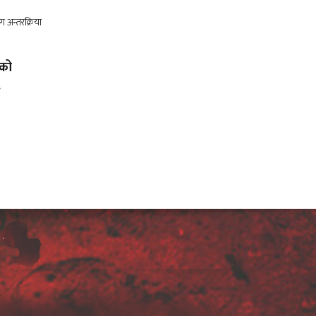
लको
.