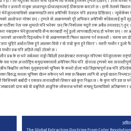
र हो । तर मदुरोको साशन सत्ता रहेसम्म त्यो सम्भब हुनसक्ने ट्रम्पले देखेनन् । उनले भनेका 
्च गर्नेछ र अत्यन्तै नाजुक आधारभूत ढाँचालहरुलाई ठीकठाक बनाउने छ । हामी तेलको बिशाल मात्र
को भेनेजुएलामाथिको आक्रमणप्रति स्वयं अमेरिकी नेताहरु पनि अप्रसन्न देखिन्छन् । न्यूयोर्कका
ो कदमको आलोचना गरेका छन् । ट्रम्पले यो आक्रमणको पूरै अभियान अमेरिकी काँग्रेसलाई कुनै 
िक पार्टीका नेता चक शुमरले पनि भनेका छन् कि निकोलस मदुरो एक अबैध तनाशाह(?) हुन् 
ोजना नबाइकन भेनेजुएलामाथि सैन्य कारबाही गर्नु ठूलो लापरबाही(मात्र) हो भनेका छन् । तर 
ो योजनाको जानकारी दिइन्थ्योभ ने यो आक्रमणकारी मिशन खतरमा पर्न सक्तथ्यो । यसमा थप डोना
ोजना चुहिने अर्थात लिक हुने आशंका थियो र यो राम्रो कुरा हुने थिएन’ । यसरी गम्भीर र ठूल
गम्भीर प्रश्न पनि अहिले त्यहाँ उठेको छ ।
रश्न के छ भने जर्बजस्त नाङ्गो बिदेशी हस्तक्षेपबाट सत्ताच्यूत गरिएका भेनेजुएलाका राष्ट्र
कि यस पटक अन्तर्राष्ट्रिय समुदायकासाथै अमेरिका भित्र पनि डोनाल्ड ट्रम्पको यस तानाशाीपूर
बीय बिश्वतिर लागेका मुलुकहरुको भूमिका के कस्तो होला भन्ने जिज्ञाषापूर्ण प्रश्न पनि उठि
िरुद्ध सशक्त भूमिका खेल्न सकेनन् भने स्पष्ट छ बिश्वका लागि यो अपूर्ब खतरा निम्त्याउन
 किसिमको बर्बादी र एकछत्र तानाशहीको शिकार बन्ने कुरा निश्चत छ । के कुरा पनि प्रष्ट छ भ
राज्यबादको दास बन्ने यो प्रबृत्तिले आधुनिक लोकतन्त्र भनेको सम्प्रभू देशमाथिको अतिक्रमण र आ
अघिल
The Global Extraction Doctrine From Color Revolution