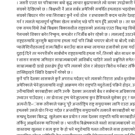
। जसरी एउटा घर परिबारका बयो बृद्ध लाचार बुढापाकाले त्यो घरका उपद्रोकारी क
संघको देखिएको छ । बिश्वभरी नै आज सर्बत्र अमेरिकी समर्थित हमलाहरु भइरहेका छन् अ
संघको बिघटन गरेर नया सिराबाट कुनै नयाँ ठोस र प्रभावकारी कदम चालेर देशहरुको
गर्न र त्यसले महत्वपूर्ण भूमिका खेल्न सकोस् भन्ने पनि माग हुँदै आएको छ । तर
एक समय थियो तेश्रो बिश्वका बिकासशील राष्ट्रहरुको असंलग्न एउटा बिश्व मञ्च थियो
पेसचको शिकार बनेर निष्कृय, कमजोर र निर्जीब बनेर रहेको छ । त्यसलाई उठाउने, 
राष्ट्रहरुमाथि जुनसुकै बहानामा हमला गर्दा पनि जिब्रो चपाएर बोल्ने या बोल्दै नब
प्यालेस्टिनीहरुलाई राज्य बिहीन बनाउँदा बाल बच्चा लागायत हजारौको हत्या गर्दा
दुहाई दिने तर मनपरीसँग सार्बभौम राष्ट्रहरुमाथि हमला गर्ने, तिनको श्रोत साधन कब्ज
र शासन सत्तामा जमिरहन साम्राज्यबादको आशिर्बाद चाहिने जस्तो प्रबृत्तिले सम
साम्राज्यबादी ठाडो हस्तक्षेप हुँदा पनि त्यसको ठोस र जोडदार बिरोध गर्नबाट तर्
टास्सिइरहने स्थिति देखापर्ने गरेको छ ।
कुनै पनि देशका शासकले कुनै अपराध गर्दछन् भने त्यसको निप्टारा अर्थात थुनछेक
अमेरिकाले भेनेजुएलामाथि नाङ्गो आक्रमण गरेर राष्ट्रपति मदुरोलाई पक्रिने होइन,
उनीमाथिको कारबाहीका लागि उनकै देशका जनताको बैध र सर्बमान्य अधिकारको कुर
उभ्याउन पाउँदछन् । तर डोनाल्ड ट्रम्प भेनेजुएलामा कुन हैसियतले घुसेका हुन् ?
अत्यन्तै हि«ंसक तरीकाले पक्रनु ‘पूरै अन्तर्राष्ट्रिय राष्ट्र समुदायका लागि
हमलको उसले घोर निन्दा गर्दछ र अन्तर्राष्ट्रिय समुदायसँग तत्कालै कारबाहीक
सम्प्रभू देशका बिरुद्ध खुलेआम बल प्रयोग र त्यस देशका राष्ट्रपति माथि कारबाही
तर्किनु आश्चर्यजनक मानिएको छ । भारतीय बिश्लेषकरुले यस्तो साम्राज्यबादको 
वास्तवमा खुलस्त र सत्य कुरा के हो भने मदुरोमाथि गलत तरीकाले सत्ता हत्याएको र 