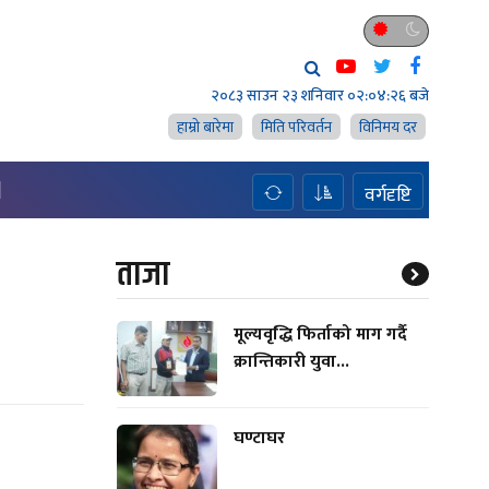
२०८३ साउन २३ शनिवार
०२:०४:२७ बजे
हाम्राे बारेमा
मिति परिवर्तन
विनिमय दर
H
वर्गदृष्टि
ताजा
मूल्यवृद्धि फिर्ताको माग गर्दै
क्रान्तिकारी युवा...
घण्टाघर