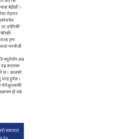
पनि छन् कि
ा बेच्नैछौं’ ।
 मेयर रोहरान
सुइकोसमेत
। तर अमेरिकी
अमेरिकी
ल्ड ट्रम्प
ो फैसला मनमौजी
पति मदुरोसँग अब
्ण नग्न कदमका
रहेको छ । आजको
ु सरह हुनेछ ।
ने भेनेजुएलाकी
क्रमण हो भन्ने
्लाे समाचार
s to