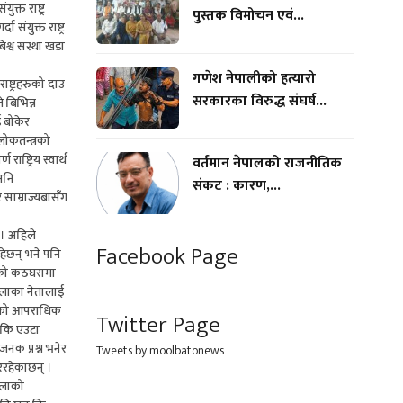
्त राष्ट्र
पुस्तक विमोचन एवं...
संयुक्त राष्ट्र
श्व संस्था खडा
गणेश नेपालीको हत्यारो
ाष्ट्रहरुको दाउ
सरकारका विरुद्ध संघर्ष...
 बिभिन्न
ई बोकेर
लोकतन्त्रको
ाष्ट्रिय स्वार्थ
वर्तमान नेपालको राजनीतिक
अनि
संकट : कारण,...
 साम्राज्यबासँग
 । अहिले
Facebook Page
रहेछन् भने पनि
ायको कठघरामा
ुएलाका नेतालाई
रिएको आपराधिक
Twitter Page
छ कि एउटा
जनक प्रश्न भनेर
Tweets by moolbatonews
िरहेकाछन् ।
हमलाको