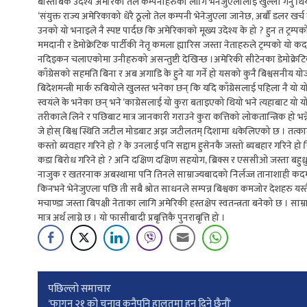
बास्तबिक उदेश्य अमेरिकी तेल कम्पनीहरुका लागि भेनेजुएलालाई खुल्ला गर्नु थियो 
‘संयुक्त राज्य अमेरिकाको धेरै ठूलो तेल कम्पनी भेनेजुएला जानेछ, अर्बौं डलर खर
उनको यो भनाइले नै स्पष्ट पार्दछ कि अमेरिकाको मूख्य उदेश्य के हो ? हुन त ट्रम्प
ममदानी र डेमोक्रेटिक पार्टीकी नेतृ कमला ह्यारिस जस्ता नेताहरुले ट्रम्पको य
नदिइकन चलाएकोमा उनीहरुको असन्तुष्टी देखिन्छ ।अमेरिकी सीटेनका डेमोक्रेट
काँग्रेसको सहमति बिना र अब अगाडि के हुने या गर्ने हो यसको कुनै बिश्वसनीय य
बिदेशमन्त्री मार्क रुबियोले खुलस्त भनेका छन् कि यदि काँग्रेसलाई पहिला नै य
स्वयंले के भनेका छन् भने ‘काग्रेसलाई यो कुरा बताइएको थियो भने त्यहाबाट यो य
तरीकाले लिने र पछिबाट मात्र जानकारी गराउने कुरा कत्तिको लोकतान्त्रिक हो भन्ने 
जे होस् बिश्व स्थिति जटील मोडबाट अझ जटीलतम् दिशामा धकेलिएको छ । तत्कालीन प्
कस्तो ब्यवहार गरिने हो ? के उनलाई पनि सद्दाम हुसेनकै जस्तो ब्यबहार गरिने हो 
कडा बिरोध गरिने हो ? अनि दक्षिण दक्षिण सहयोग, ब्रिक्स र एससीओ जस्ता बहुध्रु
नाजुक र खतरनाक अबस्थामा पनि तिनले साम्राज्यबादको निर्लज्ज तानाशाही कदमका ब
किनभने भेनेजुएला पछि ती सबै श्रोत साधनले सम्पन्न बिश्वका कमजोर देशहरु यस्तै
मचाण्डा जस्ता बिपक्षी नेताका लागि अमेरिकी हस्तक्षेप स्वतन्त्रता बनेको छ । साम्
मात्र अर्थ लाग्ने छ । यो फासीबादी प्रबृत्तिकै पुनराबृत्ति हो ।
Post
पछिल्लाे समाचार
‘फागुन २१ को चुनाव कुनैपनि हालतमा हुन दिने छैनौं’