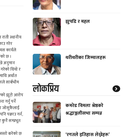
झुपडि र महल
न राती स्थानीय
राउ गरेर
 यस कार्यले
दिएको छ ।
थरीथरीका जिम्मालहरू
्ने अनुमान
 गरेको थियो र
माथि अर्थात
सले सार्बभौम
लाेकप्रिय
याएको झूटो आरोप
गर्नु पर्ने
कमरेड विमला श्रेष्ठको
मा जोसुकैलाई
श्रद्धाञ्जलीसभा सम्पन्न
नि पक्राउ गर्न,
ुनै सम्प्रभूत
ह जस्तो बनेको छ
‘रगतले इतिहास लेख्नेहरू’