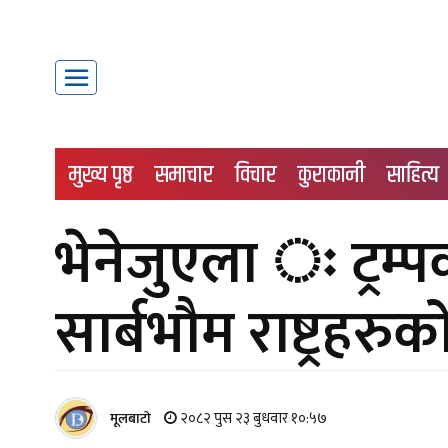
मुख्य पृष्ठ
समाचार
विचार
कुराकानी
साहित्य
भेनेजुएला ः ट्रम्
सार्बभौम राष्ट्रहरु
२०८२ पुस २३ बुधवार १०:५७
मूलबाटाे