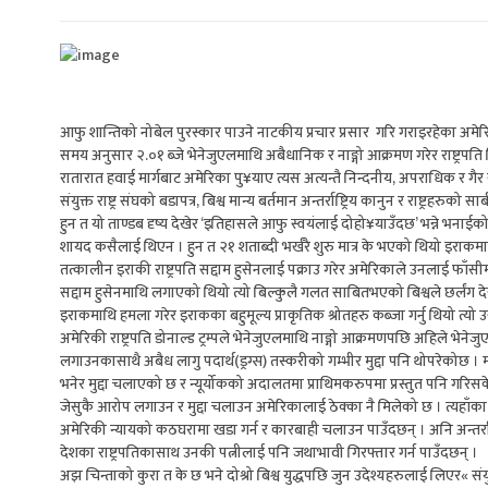
आफु शान्तिको नोबेल पुरस्कार पाउने नाटकीय प्रचार प्रसार गरि गराइरहेका अमेरिक
समय अनुसार २.०१ ब्जे भेनेजुएलमाथि अबैधानिक र नाङ्गो आक्रमण गरेर राष्ट्रपति
रातारात हवाई मार्गबाट अमेरिका पु¥याए त्यस अत्यन्तै निन्दनीय, अपराधिक र गैर क
संयुक्त राष्ट्र संघको बडापत्र, बिश्व मान्य बर्तमान अन्तर्राष्ट्रिय कानुन र राष्ट्रहर
हुन त यो ताण्डब दृष्य देखेर ‘इतिहासले आफु स्वयंलाई दोहो¥याउँदछ’ भन्ने भना
शायद कसैलाई थिएन । हुन त २१ शताब्दी भर्खरै शुरु मात्र के भएको थियो इरा
तत्कालीन इराकी राष्ट्रपति सद्दाम हुसेनलाई पक्राउ गरेर अमेरिकाले उनलाई फाँ
सद्दाम हुसेनमाथि लगाएको थियो त्यो बिल्कुलै गलत साबितभएको बिश्वले छर्लंग द
इराकमाथि हमला गरेर इराकका बहुमूल्य प्राकृतिक श्रोतहरु कब्जा गर्नु थियो त्यो उ
अमेरिकी राष्ट्रपति डोनाल्ड ट्रम्पले भेनेजुएलमाथि नाङ्गो आक्रमणपछि अहिले भे
लगाउनकासाथै अबैध लागु पदार्थ(ड्रग्स) तस्करीको गम्भीर मुद्दा पनि थोपरेकोछ । 
भनेर मुद्दा चलाएको छ र न्यूर्योकको अदालतमा प्राथिमकरुपमा प्रस्तुत पनि गरिस
जेसुकै आरोप लगाउन र मुद्दा चलाउन अमेरिकालाई ठेक्का नै मिलेको छ । त्यहाँका रा
अमेरिकी न्यायको कठघरामा खडा गर्न र कारबाही चलाउन पाउँदछन् । अनि अन्तर्रा
देशका राष्ट्रपतिकासाथ उनकी पत्नीलाई पनि जथाभावी गिरफ्तार गर्न पाउँदछन् ।
अझ चिन्ताको कुरा त के छ भने दोश्रो बिश्व युद्धपछि जुन उदेश्यहरुलाई लिएर« संयु