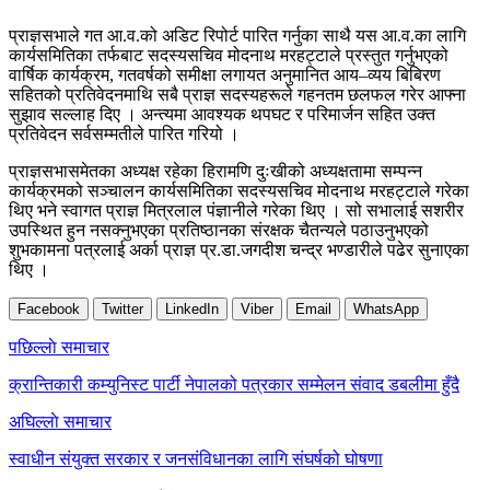
प्राज्ञसभाले गत आ.व.को अडिट रिपोर्ट पारित गर्नुका साथै यस आ.व.का लागि
कार्यसमितिका तर्फबाट सदस्यसचिव मोदनाथ मरहट्टाले प्रस्तुत गर्नुभएको
वार्षिक कार्यक्रम, गतवर्षको समीक्षा लगायत अनुमानित आय–व्यय बिबिरण
सहितको प्रतिवेदनमाथि सबै प्राज्ञ सदस्यहरूले गहनतम छलफल गरेर आफ्ना
सुझाव सल्लाह दिए । अन्त्यमा आवश्यक थपघट र परिमार्जन सहित उक्त
प्रतिवेदन सर्वसम्मतीले पारित गरियो ।
प्राज्ञसभासमेतका अध्यक्ष रहेका हिरामणि दुःखीको अध्यक्षतामा सम्पन्न
कार्यक्रमको सञ्चालन कार्यसमितिका सदस्यसचिव मोदनाथ मरहट्टाले गरेका
थिए भने स्वागत प्राज्ञ मित्रलाल पंज्ञानीले गरेका थिए । सो सभालाई सशरीर
उपस्थित हुन नसक्नुभएका प्रतिष्ठानका संरक्षक चैतन्यले पठाउनुभएको
शुभकामना पत्रलाई अर्का प्राज्ञ प्र.डा.जगदीश चन्द्र भण्डारीले पढेर सुनाएका
थिए ।
Facebook
Twitter
LinkedIn
Viber
Email
WhatsApp
Post
पछिल्लाे समाचार
navigation
क्रान्तिकारी कम्युनिस्ट पार्टी नेपालको पत्रकार सम्मेलन संवाद डबलीमा हुँदै
अघिल्लाे समाचार
स्वाधीन संयुक्त सरकार र जनसंविधानका लागि संघर्षको घोषणा