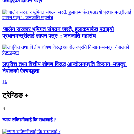
पठाइएको ज्ञापन पत्र
‘बालेन सरकार भूमिगत संगठन जस्तै, हुलाकमार्फत् पठाइयो
प्रधानमन्त्रीलाई ज्ञापन पत्र’ : जनजाति महासंघ
लघुवित्त तथा वित्तीय शोषण विरुद्ध आन्दोलनप्रति किसान–मजदुर
नेपालको ऐक्यवद्धता
ट्रेन्डिङ
+
१
न्याय रुक्मिणीलाई कि राधालाई ?