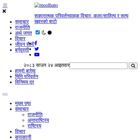
सकारात्मक परिवर्तनवाहक विचार, कला/साहित्य र सत्य
खवरको बाटाे
समाचार
राजनीति
अर्थ जगत
विचार
जीवन सैली
बर्गदृस्ती
२०८३ साउन २४ आइतवार
हाम्राे बारेमा
मिति परिवर्तन
विनिमय दर
मुख्य पृष्ठ
समाचार
राजनीति
अन्तराष्ट्रिय
राष्ट्रिय
विचार
कुराकानी