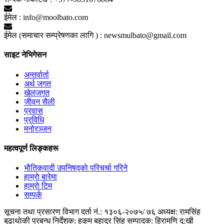
ईमेल :
info@moolbato.com
ईमेल (समाचार सम्प्रेषणका लागि ) :
newsmulbato@gmail.com
साइट नेभिगेसन
अन्तर्वार्ता
अर्थ जगत
खेलजगत
जीवन सैली
प्रवास
प्रविधि
मनोरञ्जन
महत्वपूर्ण लिङ्कहरू
भाैतिकवादी उपनिषद्काे परिचर्चा गरिने
हाम्राे बारेमा
हाम्राे टिम
सम्पर्क
सूचना तथा प्रसारण विभाग दर्ता नं.: १३०६-२०७५/ ७६
अध्यक्ष: रामसिंह
बुढाथाेकी
प्रबन्ध निर्देशक: हुकुम बहादुर सिंह
सम्पादक: हिरामणि दु:खी