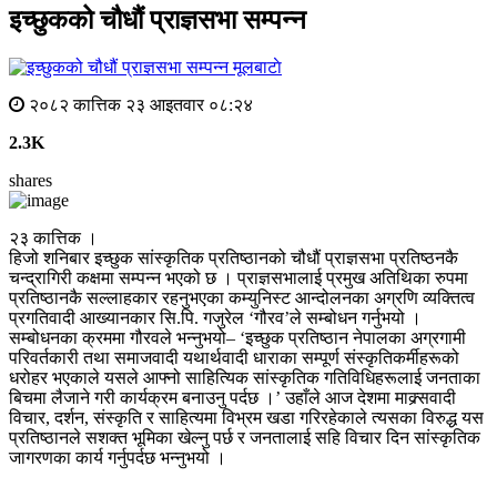
इच्छुकको चौधौं प्राज्ञसभा सम्पन्न
मूलबाटाे
२०८२ कात्तिक २३ आइतवार ०८:२४
2.3K
shares
२३ कात्तिक ।
हिजो शनिबार इच्छुक सांस्कृतिक प्रतिष्ठानको चौधौं प्राज्ञसभा प्रतिष्ठनकै
चन्द्रागिरी कक्षमा सम्पन्न भएको छ । प्राज्ञसभालाई प्रमुख अतिथिका रुपमा
प्रतिष्ठानकै सल्लाहकार रहनुभएका कम्युनिस्ट आन्दोलनका अग्रणि व्यक्तित्व
प्रगतिवादी आख्यानकार सि.पि. गजुरेल ‘गौरव’ले सम्बोधन गर्नुभयो ।
सम्बोधनका क्रममा गौरवले भन्नुभयो– ‘इच्छुक प्रतिष्ठान नेपालका अग्रगामी
परिवर्तकारी तथा समाजवादी यथार्थवादी धाराका सम्पूर्ण संस्कृतिकर्मीहरूको
धरोहर भएकाले यसले आफ्नो साहित्यिक सांस्कृतिक गतिविधिहरूलाई जनताका
बिचमा लैजाने गरी कार्यक्रम बनाउनु पर्दछ ।’ उहाँले आज देशमा माक्र्सवादी
विचार, दर्शन, संस्कृति र साहित्यमा विभ्रम खडा गरिरहेकाले त्यसका विरुद्ध यस
प्रतिष्ठानले सशक्त भूमिका खेल्नु पर्छ र जनतालाई सहि विचार दिन सांस्कृतिक
जागरणका कार्य गर्नुपर्दछ भन्नुभयो ।