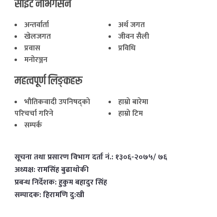
साइट नेभिगेसन
अन्तर्वार्ता
अर्थ जगत
खेलजगत
जीवन सैली
प्रवास
प्रविधि
मनोरञ्जन
महत्वपूर्ण लिङ्कहरू
भाैतिकवादी उपनिषद्काे
हाम्राे बारेमा
परिचर्चा गरिने
हाम्राे टिम
सम्पर्क
सूचना तथा प्रसारण विभाग दर्ता नं.: १३०६-२०७५/ ७६
अध्यक्ष: रामसिंह बुढाथाेकी
प्रबन्ध निर्देशक: हुकुम बहादुर सिंह
सम्पादक: हिरामणि दु:खी