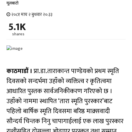
मूलबाटाे
२०८१ माघ २ बुधवार २०:३३
5.1K
shares
काठमाडौं ।
प्रा.डा.ताराकान्त पाण्डेयको प्रथम स्मृति
दिवसको सन्दर्भमा उहाँको व्यक्तित्व र कृतित्वमा
आधारित पुस्तक सार्वजनिकीकरण गरिएको छ ।
उहाँको नाममा स्थापित ‘तारा स्मृति पुरस्कार’बाट
पहिलो बार्षिक स्मृति दिवसमा बरिष्ठ माक्र्सवादी
सौन्दर्य चिन्तक निनु चापागाईलाई एक लाख पुरस्कार
राशीसहित दोसल्ला ओढाएर पुरस्कृत तथा सम्मान