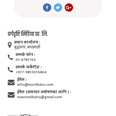
वर्गदृष्टि मिडिया प्रा. लि.
प्रधान कार्यालय :
बुद्धनगर, काठमाडाैं
सम्पर्क फाेन :
01-4785763
सम्पर्क मार्केटिङ :
+977-9851076864
ईमेल :
info@moolbato.com
ईमेल (समाचार सम्प्रेषणका लागि ) :
newsmulbato@gmail.com