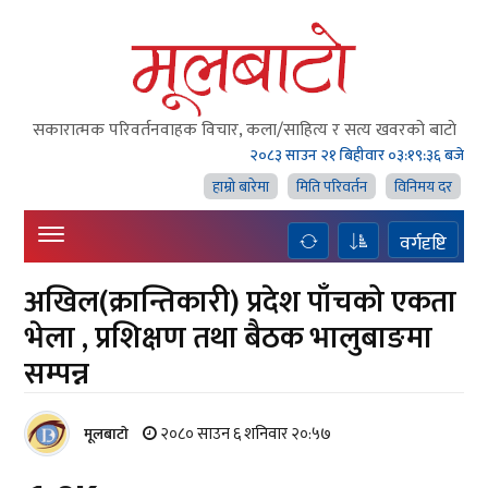
सकारात्मक परिवर्तनवाहक विचार, कला/साहित्य र सत्य खवरको बाटाे
२०८३ साउन २१ बिहीवार
०३:१९:३७ बजे
हाम्राे बारेमा
मिति परिवर्तन
विनिमय दर
वर्गदृष्टि
अखिल(क्रान्तिकारी) प्रदेश पाँचको एकता
भेला , प्रशिक्षण तथा बैठक भालुबाङमा
सम्पन्न
२०८० साउन ६ शनिवार २०:५७
मूलबाटाे