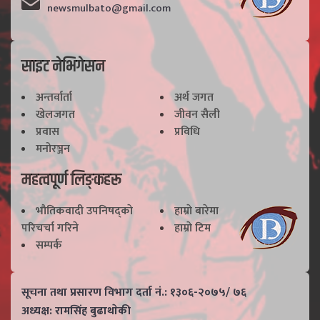
newsmulbato@gmail.com
साइट नेभिगेसन
अन्तर्वार्ता
अर्थ जगत
खेलजगत
जीवन सैली
प्रवास
प्रविधि
मनोरञ्जन
महत्वपूर्ण लिङ्कहरू
भाैतिकवादी उपनिषद्काे
हाम्राे बारेमा
परिचर्चा गरिने
हाम्राे टिम
सम्पर्क
सूचना तथा प्रसारण विभाग दर्ता नं.: १३०६-२०७५/ ७६
अध्यक्ष: रामसिंह बुढाथाेकी