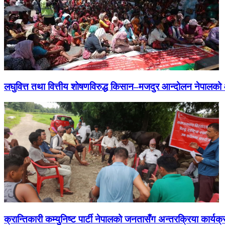
लघुवित्त तथा वित्तीय शोषणविरुद्ध किसान–मजदुर आन्दोलन नेपालको आ
क्रान्तिकारी कम्युनिष्ट पार्टी नेपालको जनतासँग अन्तरक्रिया कार्यक्