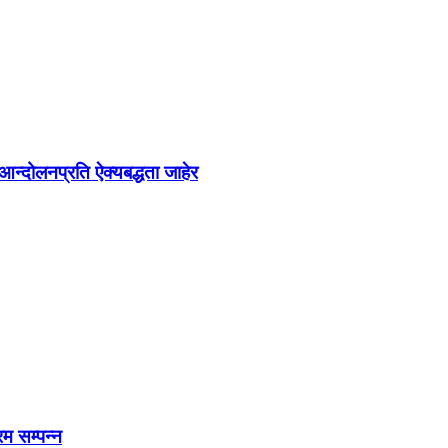
न्दोलनप्रति ऐक्यबद्धता जाहेर
रम सम्पन्न