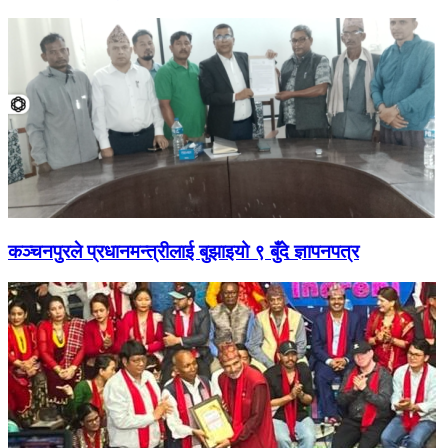
कञ्चनपुरले प्रधानमन्त्रीलाई बुझाइयो ९ बुँदे ज्ञापनपत्र