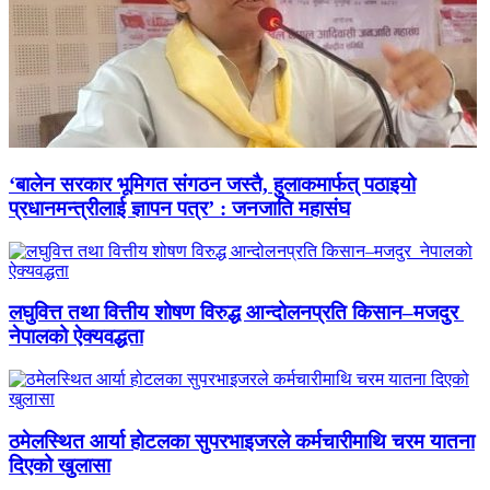
‘बालेन सरकार भूमिगत संगठन जस्तै, हुलाकमार्फत् पठाइयो
प्रधानमन्त्रीलाई ज्ञापन पत्र’ : जनजाति महासंघ
लघुवित्त तथा वित्तीय शोषण विरुद्ध आन्दोलनप्रति किसान–मजदुर
नेपालको ऐक्यवद्धता
ठमेलस्थित आर्या होटलका सुपरभाइजरले कर्मचारीमाथि चरम यातना
दिएको खुलासा