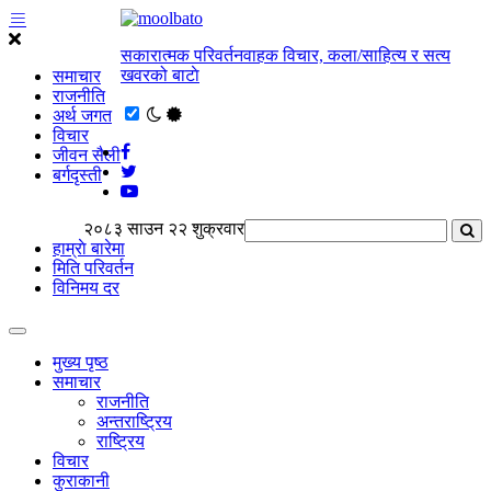
सकारात्मक परिवर्तनवाहक विचार, कला/साहित्य र सत्य
खवरको बाटाे
समाचार
राजनीति
अर्थ जगत
विचार
जीवन सैली
बर्गदृस्ती
२०८३ साउन २२ शुक्रवार
हाम्राे बारेमा
मिति परिवर्तन
विनिमय दर
मुख्य पृष्ठ
समाचार
राजनीति
अन्तराष्ट्रिय
राष्ट्रिय
विचार
कुराकानी