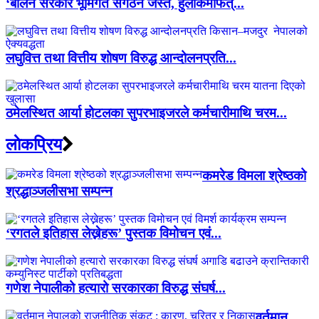
‘बालेन सरकार भूमिगत संगठन जस्तै, हुलाकमार्फत्...
लघुवित्त तथा वित्तीय शोषण विरुद्ध आन्दोलनप्रति...
ठमेलस्थित आर्या होटलका सुपरभाइजरले कर्मचारीमाथि चरम...
लाेकप्रिय
कमरेड विमला श्रेष्ठको
श्रद्धाञ्जलीसभा सम्पन्न
‘रगतले इतिहास लेख्नेहरू’ पुस्तक विमोचन एवं...
गणेश नेपालीको हत्यारो सरकारका विरुद्ध संघर्ष...
वर्तमान