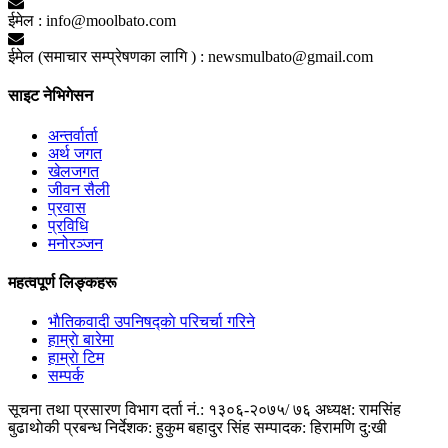
ईमेल :
info@moolbato.com
ईमेल (समाचार सम्प्रेषणका लागि ) :
newsmulbato@gmail.com
साइट नेभिगेसन
अन्तर्वार्ता
अर्थ जगत
खेलजगत
जीवन सैली
प्रवास
प्रविधि
मनोरञ्जन
महत्वपूर्ण लिङ्कहरू
भाैतिकवादी उपनिषद्काे परिचर्चा गरिने
हाम्राे बारेमा
हाम्राे टिम
सम्पर्क
सूचना तथा प्रसारण विभाग दर्ता नं.: १३०६-२०७५/ ७६
अध्यक्ष: रामसिंह
बुढाथाेकी
प्रबन्ध निर्देशक: हुकुम बहादुर सिंह
सम्पादक: हिरामणि दु:खी