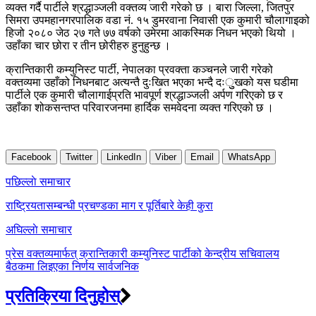
व्यक्त गर्दै पार्टीले श्रद्धाञ्जली वक्तव्य जारी गरेको छ । बारा जिल्ला, जितपुर
सिमरा उपमहानगरपालिक वडा नं. १५ डुमरवाना निवासी एक कुमारी चौलागाइको
हिजो २०८० जेठ २७ गते ७७ वर्षको उमेरमा आकस्मिक निधन भएको थियो ।
उहाँका चार छोरा र तीन छोरीहरु हुनुहुन्छ ।
क्रान्तिकारी कम्युनिस्ट पार्टी, नेपालका प्रवक्ता कञ्चनले जारी गरेको
वक्तव्यमा उहाँको निधनबाट अत्यन्तै दुःखित भएका भन्दै दःुुखको यस घडीमा
पार्टीले एक कुमारी चौलागाईप्रति भावपूर्ण श्रद्धाञ्जली अर्पण गरिएको छ र
उहाँका शोकसन्तप्त परिवारजनमा हार्दिक समवेदना व्यक्त गरिएको छ ।
Facebook
Twitter
LinkedIn
Viber
Email
WhatsApp
Post
पछिल्लाे समाचार
navigation
राष्ट्रियतासम्बन्धी प्रचण्डका माग र पूर्तिबारे केही कुरा
अघिल्लाे समाचार
प्रेस वक्तव्यमार्फत् क्रान्तिकारी कम्युनिस्ट पार्टीको केन्द्रीय सचिवालय
बैठकमा लिइएका निर्णय सार्वजनिक
प्रतिक्रिया दिनुहोस्