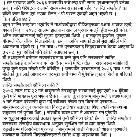
। तर प्रचण्ड आफैँ २०६३ सालपछि सबैभन्दा बढी समय प्रधानमन्त्री बनेका
छन् । यति धेरैपटक र लामो समयसम्म सरकारमा रहँदा ‘शान्ति सम्झौता’ का
बाँकी काम किन पूरा भएका छैनन् ? यो प्रश्न एकदमै अहम् भएको छ ।
किन उठिराख्छ ?
बृहत् शान्ति सम्झौता भएदेखि नै माओवादीद्वारा पीडितहरूका पक्षमा आवाज उठ्दै
गएका थिए । २०६८ सालमा झलनाथ खनाल प्रधानमन्त्री हुँदा मन्त्री बनेका
अग्नि सापकोटालाई यही मुद्दामा हटाइएको थियो । बालकृष्ण ढुङ्गेल, पुष्कर
गौतमले जेल जीवन बिताइसकेका छन् । अग्नि सापकोटाको मुद्दा अहिले पनि
अदालतमा रहेको छ । गत माघ ५ गते प्रचण्डलाई सिंहदरबारमा भेट्दा आफूमाथि
३५ वटा मुद्दा अहिले पनि रहेको बताएका छन् ।
यी तथ्यहरूले वर्तमान राज्यसंरचनामा बन्ने कुनै पनि सरकारले शान्ति
सम्झौतालाई कार्यान्वयन गर्न सक्दैनन् भन्ने पुष्टि गर्दछ । सरकारमा माओवादी
पुग्दा कुनै पहल गरेको पनि देखिँदैन । यसपालि प्रचण्डलाई २०७६ माघ १ गते
बोलेको कुरालाई आधार बनाएर मुद्दा सर्वोच्चमा नै पुगेपछि तुफान सिर्जना गरिएको
थियो ।
शान्ति सम्झौताको औचित्य कति ?
२०५२ साल माघ २२ गते बाबुरामले शेरबहादुर सरकालाई बुझाएको ४० बुँदेका
कुनै पनि मागहरू पूरा भएका छैनन् । उक्त कुरा स्वयम् बाबुरामले २०७७ फागुन
१ गते नेपाल प्रेससँग कुरा गर्दै स्वीकार गरेका छन् किनभने प्रचण्ड—
बाबुरामहरूले जुन व्यवस्थाका विरुद्ध हतियार उठाएका थिए, त्यही व्यवस्थामा
सहवरण गर्न पुगेका थिए । संसदीय व्यवस्थामा नै अवतरण गर्न पुगेपछि
जनयुद्धका मुद्दाहरूलाई उठाइराख्नुको कुनै औचित्य रहेको छैन । शान्ति सम्झौता
वास्तवमा संसदीय व्यवस्थामा अनुहार सुरक्षित गर्ने माध्यम मात्र थियो ।
हड्डीसम्म गलिसकेका प्रचण्ड—बाबुरामको नाडी नेपालको शासन प्रणाली
सञ्चालक छिमेकी मित्रशक्तिहरूले छामेर थाहा पाइसकेका थिए ।