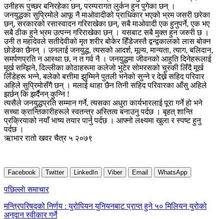
उनीहरू पुच्छर बनिरहेका छन्, परम्परागत लुर्कन हुन पुगेका छन् ।
जनयुद्धका सुप्रिमोले आफू नै माओवादीको प्राधिकार भएको भ्रम जसरी छरेका
छन्, सरकारको रसास्वादन गरिराखेका छन्, सबै माओवादी एक हुनुपर्ने, एक भए
सबै ठीक हुने भ्रम उत्पन्न गरिराखेका छन् । यसबाट सबै मुक्त हुन जरुरी छ ।
उनी त महादेवले सतीदेवीको मृत शरीर बोकेर हिँडेजस्तै द्वन्द्वकालको लास बोक्न
छोडेका छैनन् । उनलाई जनयुद्ध, त्यसको आदर्श, मूल्य, मान्यता, त्याग, बलिदान,
समर्पणप्रति न आस्था छ, न त गर्व नै । जनयुद्धमा जीवनको आहुति दिनेहरूलाई
मूर्ख सम्झिने, दिल्लीका कोठाहरूमा कलेजो भुटेर सोमरसको चुस्की लिँदै मूर्ख
लिँडेहरू भन्ने, बलेको बत्तीमा झुम्मिने पुतली भनेको सुन्ने र देख्ने सहिद परिवार
अहिले सुप्रिमोसँगै छन् । मलाई थाहा छैन तिनी सहिद परिवारका आँसु अहिले
झर्छन् कि झर्दैनन् कुन्नि !
त्यसैले जनयुद्धप्रति सम्मान गर्ने, त्यसका अधुरा कार्यभारलाई पूरा गर्ने हो भने
सच्चा क्रान्तिकारीहरूले स्वतन्त्र अस्तित्व बनाउनु पर्दछ । बृहत् शान्ति
प्रक्रियाको नयाँ भाष्य तयार पार्नु पर्दछ । आफ्नो लक्ष्यमा खुला र स्पष्ट हुनु
पर्दछ ।
ऋाभार रातो खवर चैत्र ५ २०७९
Facebook
Twitter
LinkedIn
Viber
Email
WhatsApp
Post
पछिल्लाे समाचार
navigation
मन्त्रिपरिषद्को निर्णय : युरोपियन युनियनबाट प्राप्त हुने ५० मिलियन युरोको
अनुदान स्वीकार गर्ने