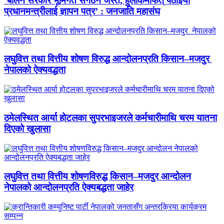
‘बालेन सरकार भूमिगत संगठन जस्तै, हुलाकमार्फत् पठाइयो
प्रधानमन्त्रीलाई ज्ञापन पत्र’ : जनजाति महासंघ
लघुवित्त तथा वित्तीय शोषण विरुद्ध आन्दोलनप्रति किसान–मजदुर
नेपालको ऐक्यवद्धता
ठमेलस्थित आर्या होटलका सुपरभाइजरले कर्मचारीमाथि चरम यातना
दिएको खुलासा
लघुवित्त तथा वित्तीय शोषणविरुद्ध किसान–मजदुर आन्दोलन
नेपालको आन्दोलनप्रति ऐक्यबद्धता जाहेर