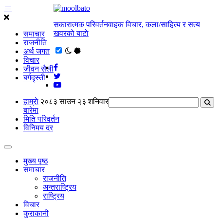
सकारात्मक परिवर्तनवाहक विचार, कला/साहित्य र सत्य
खवरको बाटाे
समाचार
राजनीति
अर्थ जगत
विचार
जीवन सैली
बर्गदृस्ती
हाम्राे
२०८३ साउन २३ शनिवार
बारेमा
मिति परिवर्तन
विनिमय दर
मुख्य पृष्ठ
समाचार
राजनीति
अन्तराष्ट्रिय
राष्ट्रिय
विचार
कुराकानी