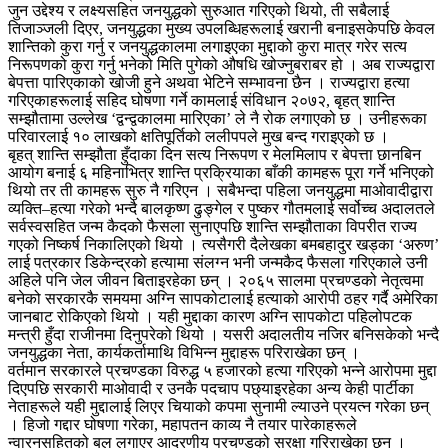
जुन उद्देश्य र लक्ष्यसहित जनयुद्धको सुरुआत गरिएको थियो, ती सबैलाई
तिजाञ्जली दिएर, जनयुद्धका मुख्य उपलब्धिहरूलाई खरानी बनाइसकेपछि केवल
शान्तिको कुरा गर्नु र जनयुद्धकालमा लगाइएका मुद्दाको कुरा मात्र गरेर सत्य
निरूपणको कुरा गर्नु भनेको मिति पुगेको औषधि खोज्नुबराबर हो । अब राज्यद्वारा
बेपत्ता पारिएकाको खोजी हुने अथवा भेटिने सम्भावना छैन । राज्यद्वारा हत्या
गरिएकाहरूलाई सहिद घोषणा गर्ने कामलाई संविधान २०७२, बृहत् शान्ति
सम्झौतामा उल्लेख ‘द्वन्द्वकालमा मारिएका’ ले नै रोक लगाएको छ । उनीहरूका
परिवारलाई १० लाखको क्षतिपूर्तिको ललीपपले मुख बन्द गराइएको छ ।
बृहत् शान्ति सम्झौता हुँदाका दिन सत्य निरूपण र मेलमिलाप र बेपत्ता छानबिन
आयोग बनाई ६ महिनाभित्र शान्ति प्रक्रियाका बाँकी कामहरू पूरा गर्ने भनिएको
थियो तर ती कामहरू सुरु नै गरिएन । सबैभन्दा पहिला जनयुद्धमा माओवादीद्वारा
व्यक्ति–हत्या गरेको भन्दै बालकृष्ण ढुङ्गेल र पुष्कर गौतमलाई सर्वोच्च अदालतले
सर्वस्वसहित जन्म कैदको फैसला सुनाएपछि शान्ति सम्झौताका विपरीत राज्य
गएको निष्कर्ष निकालिएको थियो । त्यसैगरी दैलेखका बमबहादुर खड्का ‘अरुण’
लाई पत्रकार डिकेन्द्रको हत्यामा संलग्न भनी जन्मकैद फैसला गरिएकाले उनी
अहिले पनि जेल जीवन बिताइरहेका छन् । २०६५ सालमा प्रचण्डको नेतृत्वमा
बनेको सरकारकै समयमा अग्नि सापकोटालाई हत्याको आरोपी ठहर गर्दै अमेरिका
जानबाट रोकिएको थियो । यही मुद्दाका कारण अग्नि सापकोटा पहिलोपटक
मन्त्री हुँदा राजीनमा दिनुपरेको थियो । यसरी अदालतीय नजिर बनिसकेको भन्दै
जनयुद्धका नेता, कार्यकर्तामाथि विभिन्न मुद्दाहरू परिराखेका छन् ।
वर्तमान सरकारले प्रचण्डका विरुद्ध ५ हजारको हत्या गरिएको भन्ने आरोपमा मुद्दा
दिएपछि सरकारी माओवादी र उनकै पदचाप पछ्याइरहेका अन्य केही पार्टीका
नेताहरूले यही मुद्दालाई लिएर चियाको कपमा सुनामी ल्याउने प्रयत्न गरेका छन्
। हिजो गद्दार घोषणा गरेका, महापतन काव्य नै तयार पारेकाहरूले
न्वारनसहितको बल लगाएर आदरणीय प्रचण्डको सुरक्षा गरिराखेका छन् ।