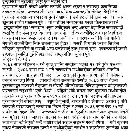
द्वन्द्वकालीन मुद्दालाई लिएर एक भएका छन् ।
प्रचण्डले गद्दारी गरेको आरोप लगाउँदै अलग भएका र सशस्त्र क्रान्तिको
वकालत गरेका, प्रचण्डसँग अलग भएपछि बम–बारुदसँग खेलेका केही नेता
प्रचण्डको रक्षाकवच भएर सामुन्ने देखापरे । उनीहरूले विगतमा लगाएका सात
खुनको आरोप पखाल्न पुगे । यी पार्टीका नेताहरूका यस्ता क्रियाकलापले
‘द्वन्द्वकालीन मुद्दा’ समाधान भएमा उनीहरूले भन्दै आएका वैज्ञानिक समाजवादी
क्रान्ति नै सफल हुन्छ कि भन्ने भान भयो । ठीक अर्कोतिर अब माओवादीहरू
एक हुने भए भन्ने अड्कल काट्न थालियो । वातावरण यस्तो सिर्जना गरियो–
नेपाली राजनीतिमा निकै उथलपुथल हुँदैछ । यसरी चियाको कपमा सिर्जना
गरिएको सुनामीले माओवादी अन्य घटकलाई हात लाग्यो शून्य, प्रचण्डलाई उनले
इच्छाएको व्यक्ति दुई तिहाइ मतले राष्ट्रपतिमा चुनिन पुगे ।
सोह्र वर्ष के गरे ?
२०६३ साल मङ्सिर ५ गते बृहत् शान्ति सम्झौता भएको १६ वर्ष पुगेर १७ वर्ष
लाग्यो । २०६३ साल माघ १ गते तत्कालीन माओवादीका तर्फबाट अन्तरिम
संसद्मा ८३ जना सहभागी थिए । त्यो संसद्को मुख्य काम भनेको नै विधेयक,
कानुन बनाउनु थियो । त्यसको केही समयपछि अर्थात् २०६३ साल चैतमा
कृष्णबहादुर महराको नेतृत्वमा माओवादी पहिलोपटक गिरिजाप्रसाद कोइरालाको
सरकारमा सहभागी भएको थियो । पहिलो संविधानसभाको चुनावमा माओवादीले
अत्यधिक मत प्राप्त गरेपछि २०६५ साल साउन ३१ गते प्रचण्ड पहिलोपटक
प्रधानमन्त्री बनेका थिए । पशुपति पुजारी, राष्ट्रपति र सेनापति अर्थात् ३ पति
काण्डले प्रचण्डलाई सरकारमा टिक्न दिएन र उनले २०६६ साल जेठ ११ गते
राजीनामा दिएका थिए । प्रचण्डले राजीनामा दिएपछि माधव नेपाल प्रधानमन्त्री
बन्न पुगेका थिए । माधव नेपालको सरकार विदेशीको इसारामा बनेको र नागरिक
सर्वोच्चता खोसिएको भन्दै माओवादीले सडक सङ्घर्ष गरेको थियो । यही क्रममा
माधव नेपालको सरकार ढल्यो र माओवादीको समर्थन र सहयोगमा एमालेका अर्का