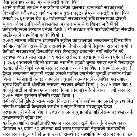
नेता झलनाथ खनाल प्रधानमन्त्री बनेका थिए ।
आफ्नै पार्टीको समर्थन र सहयोगमा बनेको झलनाथ खनालको सरकारलाई
विस्थापित गर्दै २०६८ भदौ १२ गते बाबुराम भट्टराई प्रधानमन्त्री बनेका थिए ।
उनको २०६९ साल चैत ३० गतेसम्मको सरकारलाई संविधानसभाको दोस्रो
चुनाव गर्नका लागि भन्दै बहालवाला प्रधानन्यायाधीश खिलराज रेग्मीको
कर्मचारीहरूको सरकार बनेको थियो । यो सरकार पनि माओवादीसहित संसदीय
पार्टीहरूको सहमतिमा बनेको थियो ।
२०७२ सालमा संविधान घोषणासँगै सुशील कोइरालाको सरकारलाई विस्थापित
गर्दै माओवादीको सहभागिता र समर्थनमा केपी ओलीको नेतृत्वमा सरकार बन्यो ।
केपीको सरकारलाई विस्थापित गरेर शेरबहादुर देउवासँग नयाँ साँठगाँठ गर्दै
प्रचण्ड २०७३ साल साउन १९ गते दोस्रोपटक प्रधानमन्त्री बन्न पुगेका थिए
। २०६४ सालको पहिलो चरणको स्थानीय तहको चुनाव गराएर उनले शेरबहादुर
देउवालाई मैत्रीपूर्ण रूपमा सरकार हस्तान्तरण गरेका थिए । सहमतिअनुसार नै
देउवा सरकारमा सहभागी भएको उनको पार्टीले एमालेसँग चुनावी तालमेल गरेको
थियो । माओवादी केन्द्र र एमालेको चुनावी गठबन्धनले अत्यधिक मत ल्याएर
चुनाव जिती केपी ओलीको नेतृत्वमा सरकार बनेको थियो । २०७५ साल जेठ ३
गते दुई पार्टीका बीचमा एकता भएर नेकपा (नेकपा) बनेको थियो । त्यो सरकार
२०७५ साल पुससम्म सँगसँगै गएको थियो ।
केपी ओलीले दुईपटकसम्म संसद् विघटन गरे पनि सर्वोच्च अदालतले पुनस्र्थापित
गरेपछि माओवादी केन्द्रको समर्थन र सहभागितामा शेरबहादुर देउवा
प्रधानमन्त्री बनेका थिए । २०७९ सालको चुनावपछि अहिलेसम्म प्रचण्ड आफैँ
प्रधानमन्त्री रहेका छन् ।
यहाँ बृहत् शान्ति सम्झौतापछि भएका सरकारको सूची पेस गर्नुको मुख्य कारण
विगतका १६ वर्षमा १२ वर्षभन्दा बढी समय प्रचण्डको नेतृत्वको माओवादीले
सरकारको नेतृत्व गरेको छ वा उसको समर्थन र सहभागितामा सरकार बनेका छन्