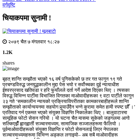
वर्गदृष्टि
चियाकपमा सुनामी !
मूलबाटाे
२०७९ चैत ७ मंगलवार १८:२७
1.2K
shares
बृहत् शान्ति सम्झौता भएको १६ वर्ष पुगिसकेको छ तर गत फागुन १९ गते
प्रचण्डविरुद्ध जनयुद्धकालीन मुद्दा पेस भयो र सर्वोच्चका दुई न्यायाधीश
ईश्वरप्रसाद खतिवडा र हरि फुयाँलले दर्ता गर्ने आदेश दिएका थिए । त्यसका
विरुद्ध विभिन्न पार्टीमा विभाजित विगतका माओवादीहरूका ९ वटा पार्टीले फागुन
२३ गते ‘समकालीन न्यायको प्रक्रियाविपरीतका कामकारबाहीहरूले शान्ति
सम्झौताको कार्यान्वयनमा सहयोग पुर्‍याउँदैन भन्ने कुरामा समेत हामी स्पष्ट छौँ ।’
प्रतिवाद गर्न एकमत भएको संयुक्त विज्ञप्ति निकालेका थिए । बालुवाटारमा
सामूहिक फोटो सेसन गरियो । यो घटना चैत मासमा सुकेको जङ्गलमा आगो
सल्किएझैँ ह्वारह्वार्ती सञ्चारमाध्यम, सामाजिक सञ्जालहरूमा फैलियो ।
पूर्वमाओवादीहरूको संयुक्त विज्ञप्ति र फोटो सेसनलाई लिएर नेपालका
सञ्चारमाध्यमहरूमा विभिन्न अड्कल लगाइयो– अब सबै माओवादीहरू