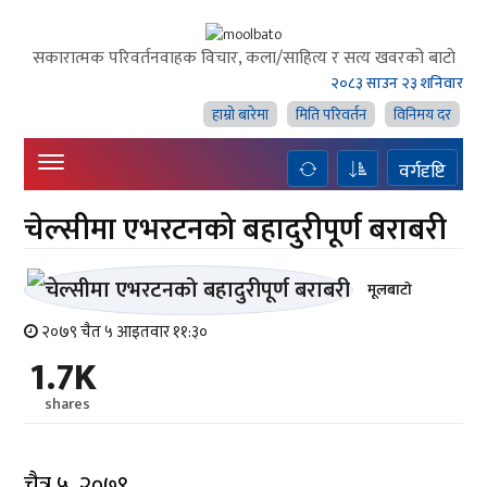
सकारात्मक परिवर्तनवाहक विचार, कला/साहित्य र सत्य खवरको बाटाे
२०८३ साउन २३ शनिवार
हाम्राे बारेमा
मिति परिवर्तन
विनिमय दर
वर्गदृष्टि
चेल्सीमा एभरटनको बहादुरीपूर्ण बराबरी
मूलबाटाे
२०७९ चैत ५ आइतवार ११:३०
1.7K
shares
चैत्र ५, २०७९