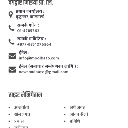
वर्गदृष्टि मिडिया प्रा. लि.
प्रधान कार्यालय :
बुद्धनगर, काठमाडाैं
सम्पर्क फाेन :
01-4785763
सम्पर्क मार्केटिङ :
+977-9851076864
ईमेल :
info@moolbato.com
ईमेल (समाचार सम्प्रेषणका लागि ) :
newsmulbato@gmail.com
साइट नेभिगेसन
अन्तर्वार्ता
अर्थ जगत
खेलजगत
जीवन सैली
प्रवास
प्रविधि