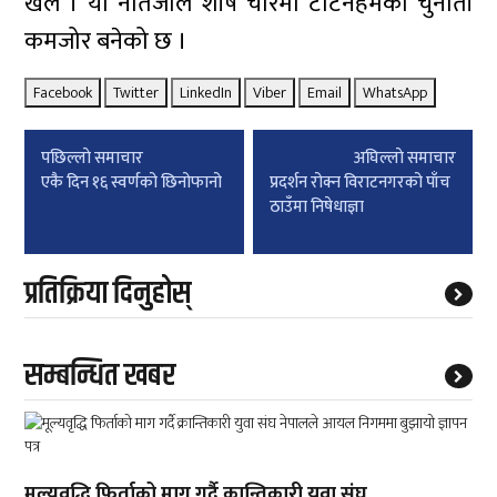
खेले । यो नतिजाले शीर्ष चारमा टोटनहमको चुनौती
कमजोर बनेको छ ।
Facebook
Twitter
LinkedIn
Viber
Email
WhatsApp
Post
पछिल्लाे समाचार
अघिल्लाे समाचार
navigation
एकै दिन १६ स्वर्णको छिनोफानो
प्रदर्शन रोक्न विराटनगरको पाँच
ठाउँमा निषेधाज्ञा
प्रतिक्रिया दिनुहोस्
सम्बन्धित खबर
मूल्यवृद्धि फिर्ताको माग गर्दै क्रान्तिकारी युवा संघ...