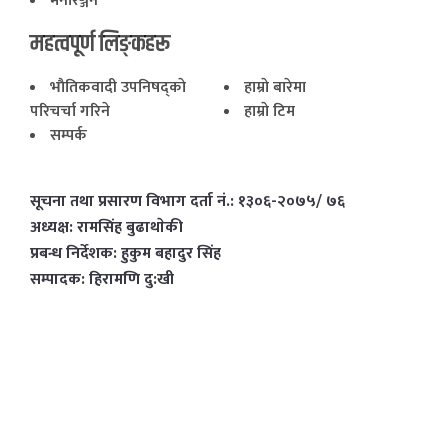
मनोरञ्जन
महत्वपूर्ण लिङ्कहरू
भाैतिकवादी उपनिषद्काे
हाम्राे बारेमा
परिचर्चा गरिने
हाम्राे टिम
सम्पर्क
सूचना तथा प्रसारण विभाग दर्ता नं.: १३०६-२०७५/ ७६
अध्यक्ष: रामसिंह बुढाथाेकी
प्रबन्ध निर्देशक: हुकुम बहादुर सिंह
सम्पादक: हिरामणि दु:खी