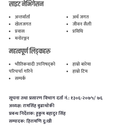
साइट नेभिगेसन
अन्तर्वार्ता
अर्थ जगत
खेलजगत
जीवन सैली
प्रवास
प्रविधि
मनोरञ्जन
महत्वपूर्ण लिङ्कहरू
भाैतिकवादी उपनिषद्काे
हाम्राे बारेमा
परिचर्चा गरिने
हाम्राे टिम
सम्पर्क
सूचना तथा प्रसारण विभाग दर्ता नं.: १३०६-२०७५/ ७६
अध्यक्ष: रामसिंह बुढाथाेकी
प्रबन्ध निर्देशक: हुकुम बहादुर सिंह
सम्पादक: हिरामणि दु:खी