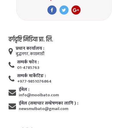
वर्गदृष्टि मिडिया प्रा. लि.
प्रधान कार्यालय :
बुद्धनगर, काठमाडाैं
सम्पर्क फाेन :
01-4785763
सम्पर्क मार्केटिङ :
+977-9851076864
ईमेल :
info@moolbato.com
ईमेल (समाचार सम्प्रेषणका लागि ) :
newsmulbato@gmail.com