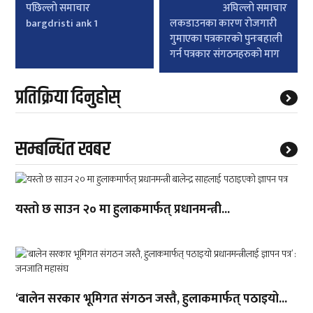
Post
पछिल्लाे समाचार
अघिल्लाे समाचार
navigation
bargdristi ank 1
लकडाउनका कारण रोजगारी
गुमाएका पत्रकारको पुनःबहाली
गर्न पत्रकार संगठनहरुको माग
प्रतिक्रिया दिनुहोस्
सम्बन्धित खबर
यस्तो छ साउन २० मा हुलाकमार्फत् प्रधानमन्त्री...
‘बालेन सरकार भूमिगत संगठन जस्तै, हुलाकमार्फत् पठाइयो...