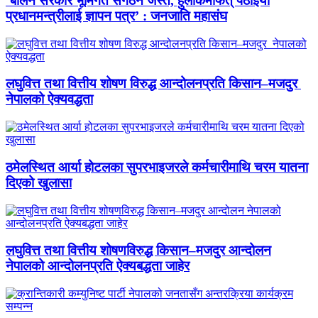
‘बालेन सरकार भूमिगत संगठन जस्तै, हुलाकमार्फत् पठाइयो
प्रधानमन्त्रीलाई ज्ञापन पत्र’ : जनजाति महासंघ
लघुवित्त तथा वित्तीय शोषण विरुद्ध आन्दोलनप्रति किसान–मजदुर
नेपालको ऐक्यवद्धता
ठमेलस्थित आर्या होटलका सुपरभाइजरले कर्मचारीमाथि चरम यातना
दिएको खुलासा
लघुवित्त तथा वित्तीय शोषणविरुद्ध किसान–मजदुर आन्दोलन
नेपालको आन्दोलनप्रति ऐक्यबद्धता जाहेर