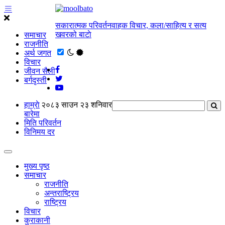
सकारात्मक परिवर्तनवाहक विचार, कला/साहित्य र सत्य
खवरको बाटाे
समाचार
राजनीति
अर्थ जगत
विचार
जीवन सैली
बर्गदृस्ती
हाम्राे
२०८३ साउन २३ शनिवार
बारेमा
मिति परिवर्तन
विनिमय दर
मुख्य पृष्ठ
समाचार
राजनीति
अन्तराष्ट्रिय
राष्ट्रिय
विचार
कुराकानी