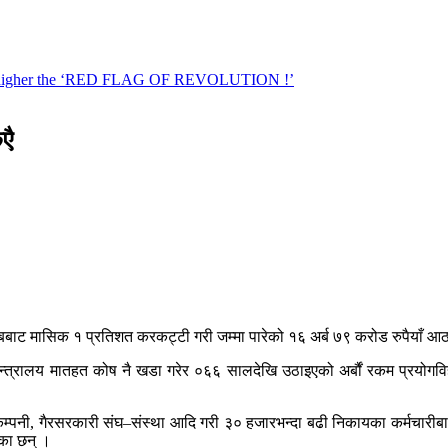
एै
ाट मासिक १ प्रतिशत करकट्टी गरी जम्मा पारेको १६ अर्ब ७९ करोड रुपैयाँ आठ 
 मन्त्रालय मातहत कोष नै खडा गरेर ०६६ सालदेखि उठाइएको अर्बौं रकम प्रयोगविह
, कम्पनी, गैरसरकारी संघ–संस्था आदि गरी ३० हजारभन्दा बढी निकायका कर्मच
ेका छन् ।