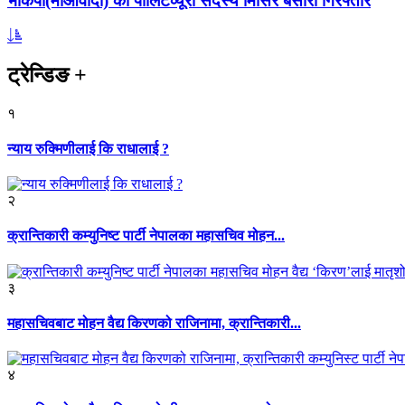
भाकपा(माओवादी) का पोलिटव्यूरो सदस्य मिसिर बेसारा गिरफ्तार
ट्रेन्डिङ
+
१
न्याय रुक्मिणीलाई कि राधालाई ?
२
क्रान्तिकारी कम्युनिष्ट पार्टी नेपालका महासचिव मोहन...
३
महासचिवबाट मोहन वैद्य किरणको राजिनामा, क्रान्तिकारी...
४