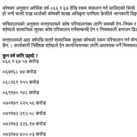
कोषका अनुसार आर्थिक वर्ष ०६६ र ६७ देखि रकम संकलन गर्न थालिएको थियो
हो भन्दै चासो राख्न थालेको कोषकी शाखा अधिकृत प्रमिला केसीले जानकारी दिइ
सचिवालयको अनुसार मन्त्रालयले कोष परिचालनका लागि समयमै ऐन–नियम र का
श्रेष्ठले सामाजिक सुरक्षा कोष परिचालन गर्नेसम्बन्धी ऐन र नियमावली बनाउन 
मन्त्रालयले आठ वर्षपछि मात्रै सामाजिक सुरक्षा कोषको रकम परिचालन गर्न 
छैन । कार्यकारी निर्देशक श्रेष्ठले ऐन कार्यान्वयनका लागि आवश्यक पर्ने नि
कुन वर्ष कति उठ्यो ?
०६६ र ६७ ५४ करोड
०६७र६८ ७४ करोड
०६८र६९ १५५ करोड
०६९र७० १४८ करोड
०७०र७१ २२५.५६ करोड
०७१र७२ २९२.५८ करोड
०७२र७३ ३२६.९७ करोड
०७३र७४ ४००.०३ करोड