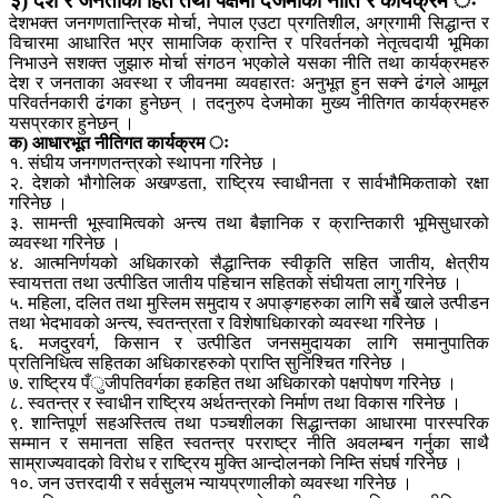
३) देश र जनताका हित तथा पक्षमा देजमोका नीति र कार्यक्रम ः
देशभक्त जनगणतान्त्रिक मोर्चा, नेपाल एउटा प्रगतिशील, अग्रगामी सिद्धान्त र
विचारमा आधारित भएर सामाजिक क्रान्ति र परिवर्तनको नेतृत्वदायी भूमिका
निभाउने सशक्त जुझारु मोर्चा संगठन भएकोले यसका नीति तथा कार्यक्रमहरु
देश र जनताका अवस्था र जीवनमा व्यवहारतः अनुभूत हुन सक्ने ढंगले आमूल
परिवर्तनकारी ढंगका हुनेछन् । तदनुरुप देजमोका मुख्य नीतिगत कार्यक्रमहरु
यसप्रकार हुनेछन् ।
क) आधारभूत नीतिगत कार्यक्रम ः
१. संघीय जनगणतन्त्रको स्थापना गरिनेछ ।
२. देशको भौगोलिक अखण्डता, राष्ट्रिय स्वाधीनता र सार्वभौमिकताको रक्षा
गरिनेछ ।
३. सामन्ती भूस्वामित्वको अन्त्य तथा बैज्ञानिक र क्रान्तिकारी भूमिसुधारको
व्यवस्था गरिनेछ ।
४. आत्मनिर्णयको अधिकारको सैद्धान्तिक स्वीकृति सहित जातीय, क्षेत्रीय
स्वायत्तता तथा उत्पीडित जातीय पहिचान सहितको संघीयता लागु गरिनेछ ।
५. महिला, दलित तथा मुस्लिम समुदाय र अपाङ्गहरुका लागि सबै खाले उत्पीडन
तथा भेदभावको अन्त्य, स्वतन्त्रता र विशेषाधिकारको व्यवस्था गरिनेछ ।
६. मजदुरवर्ग, किसान र उत्पीडित जनसमुदायका लागि समानुपातिक
प्रतिनिधित्व सहितका अधिकारहरुको प्राप्ति सुनिश्चित गरिनेछ ।
७. राष्ट्रिय पँुजीपतिवर्गका हकहित तथा अधिकारको पक्षपोषण गरिनेछ ।
८. स्वतन्त्र र स्वाधीन राष्ट्रिय अर्थतन्त्रको निर्माण तथा विकास गरिनेछ ।
९. शान्तिपूर्ण सहअस्तित्व तथा पञ्चशीलका सिद्धान्तका आधारमा पारस्परिक
सम्मान र समानता सहित स्वतन्त्र परराष्ट्र नीति अवलम्बन गर्नुका साथै
साम्राज्यवादको विरोध र राष्ट्रिय मुक्ति आन्दोलनको निम्ति संघर्ष गरिनेछ ।
१०. जन उत्तरदायी र सर्वसुलभ न्यायप्रणालीको व्यवस्था गरिनेछ ।