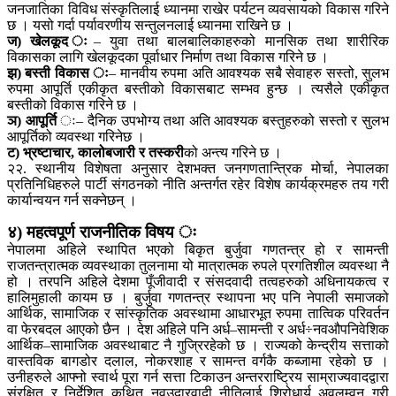
जनजातिका विविध संस्कृतिलाई ध्यानमा राखेर पर्यटन व्यवसायको विकास गरिने
छ । यसो गर्दा पर्यावरणीय सन्तुलनलाई ध्यानमा राखिने छ ।
ज) खेलकूद ः
– युवा तथा बालबालिकाहरुको मानसिक तथा शारीरिक
विकासका लागि खेलकूदका पूर्वाधार निर्माण तथा विकास गरिने छ ।
झ) बस्ती विकास ः
– मानवीय रुपमा अति आवश्यक सबै सेवाहरु सस्तो, सुलभ
रुपमा आपूर्ति एकीकृत बस्तीको विकासबाट सम्भव हुन्छ । त्यसैले एकीकृत
बस्तीको विकास गरिने छ ।
ञ) आपूर्ति
ः– दैनिक उपभोग्य तथा अति आवश्यक बस्तुहरुको सस्तो र सुलभ
आपूर्तिको व्यवस्था गरिनेछ ।
ट) भ्रष्टाचार, कालोबजारी र तस्करी
को अन्त्य गरिने छ ।
२२. स्थानीय विशेषता अनुसार देशभक्त जनगणतान्त्रिक मोर्चा, नेपालका
प्रतिनिधिहरुले पार्टी संगठनको नीति अन्तर्गत रहेर विशेष कार्यक्रमहरु तय गरी
कार्यान्वयन गर्न सक्नेछन् ।
४) महत्वपूर्ण राजनीतिक विषय ः
नेपालमा अहिले स्थापित भएको बिकृत बुर्जुवा गणतन्त्र हो र सामन्ती
राजतन्त्रात्मक व्यवस्थाका तुलनामा यो मात्रात्मक रुपले प्रगतिशील व्यवस्था नै
हो । तरपनि अहिले देशमा पूँजीवादी र संसदवादी तत्वहरुको अधिनायकत्व र
हालिमुहाली कायम छ । बुर्जुवा गणतन्त्र स्थापना भए पनि नेपाली समाजको
आर्थिक, सामाजिक र सांस्कृतिक अवस्थामा आधारभूत रुपमा तात्विक परिवर्तन
वा फेरबदल आएको छैन । देश अहिले पनि अर्ध–सामन्ती र अर्ध÷नवऔपनिवेशिक
आर्थिक–सामाजिक अवस्थाबाट नै गुज्रिरहेको छ । राज्यको केन्द्रीय सत्ताको
वास्तविक बागडोर दलाल, नोकरशाह र सामन्त वर्गकै कब्जामा रहेको छ ।
उनीहरुले आफ्नो स्वार्थ पूरा गर्न सत्ता टिकाउन अन्तरराष्ट्रिय साम्राज्यवादद्वारा
संरक्षित र निर्देशित कथित नवउदारवादी नीतिलाई शिरोधार्य अवलम्वन गरी