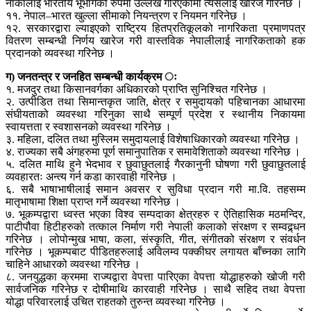
नाकालाई भारतीय भूभागको रुपमा उल्लेख गरिएकोमा त्यसलाई खारेज गरिनेछ ।
११. नेपाल–भारत खुल्ला सीमाको नियन्त्रण र नियमन गरिनेछ ।
१२. सरकारद्वारा ल्याइएको राष्ट्रिय हितप्रतिकूलको नागरिकता प्रमाणपत्र
वितरण सम्बन्धी निर्णय खारेज गरी वास्तविक नेपालीलाई नागरिकताको हक
प्रदानको व्यवस्था गरिनेछ ।
ग) जनतन्त्र र जनहित सम्बन्धी कार्यक्रम ः
१. मजदुर तथा किसानवर्गका अधिकारको प्राप्ति सुनिश्चित गरिनेछ ।
२. उत्पीडित तथा सिमान्तकृत जाति, क्षेत्र र समुदायको पहिचानका आधारमा
संघीयताको व्यवस्था गरिनुका साथै सम्पूर्ण प्रदेश र स्थानीय निकायमा
स्वायत्तता र स्वशासनको व्यवस्था गरिनेछ ।
३. महिला, दलित तथा मुस्लिम समुदायलाई विशेषाधिकारको व्यवस्था गरिनेछ ।
४. राज्यका सबै अंगहरुमा पूर्ण समानुपातिक र समावेशिताको व्यवस्था गरिनेछ ।
५. दलित माथि हुने भेदभाव र छुवाछुतलाई गैरकानुनी घोषणा गरी छुवाछुतलाई
व्यवहारतः अन्त्य गर्न कडा कारवाही गरिनेछ ।
६. सबै भाषाभाषीलाई समान अवसर र सुविधा प्रदान गरी मा.वि. तहसम्म
मातृभाषामा शिक्षा प्राप्त गर्ने व्यवस्था गरिनेछ ।
७. भूकम्पद्वारा ध्वस्त भएका विश्व सम्पदाका क्षेत्रहरु र ऐतिहासिक मठमन्दिर,
पाटीपौवा हिटीहरुको तत्काल निर्माण गरी नेपाली कलाको संरक्षण र सम्वद्र्र्धन
गरिनेछ । लोपोन्मुख भाषा, कला, संस्कृति, गीत, संगीतको संरक्षण र संवर्धन
गरिनेछ । भूकम्पबाट पीडितहरुलाई अविलम्व पक्कीघर लगायत बाँच्नका लागि
चाहिने आधारको व्यवस्था गरिनेछ ।
८. जनयुद्धका क्रममा राज्यद्वारा वेपत्ता पारिएका वेपत्ता योद्धाहरुको खोजी गरी
सार्वजनिक गरिनेछ र दोषीमाथि कारवाही गरिनेछ । साथै सहिद तथा वेपत्ता
योद्धा परिवारलाई उचित राहतको तुरुन्त व्यवस्था गरिनेछ ।