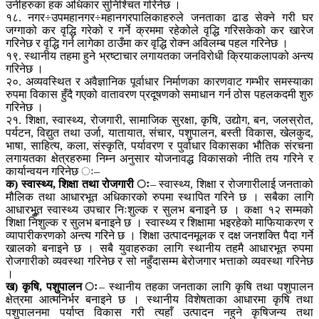
उनीहरुका हक अधिकार सुनिश्चित गरिनेछ ।
१८. नगर÷उपमहानगर÷महानगरपालिकाहरुले जनताका ढाड सेक्ने गरी घर
जग्गाको कर वृद्धि गरेको र गर्ने क्रममा रहेकोले वृद्धि गरिसकेको कर खारेज
गरिनेछ र वृद्धि गर्न लागेका ठाउँमा कर वृद्धि रोक्न अविलम्ब पहल गरिनेछ ।
१९. स्थानीय तहमा हुने भ्रष्टाचार लगायतका जनविरोधी क्रियाकलापको अन्त्य
गरिनेछ ।
२०. अव्यवस्थित र अवैज्ञानिक पूर्वाधार निर्माणका कारणवाट गम्भीर समस्याका
रुपमा विकास हुँदै गएको वातावरण प्रदूषणको समाधान गर्न ठोस पहलकदमी शुरु
गरिनेछ ।
२१. शिक्षा, स्वास्थ्य, रोजगारी, सामाजिक सुरक्षा, कृषि, उद्योग, बन, जलस्रोत,
पर्यटन, विद्युत तथा उर्जा, यातायात, संचार, पशुपालन, बस्ती विकास, खेलकुद,
भाषा, साहित्य, कला, संस्कृति, पर्यावरण र पुर्वाधार विकासका भौतिक संरचना
लगायतका क्षेत्रहरुमा निम्न अनुसार योजनावद्ध विकासको नीति तय गरिने र
कार्यान्वयन गरिनेछ ः–
क) स्वास्थ्य, शिक्षा तथा रोजगारी ः
– स्वास्थ्य, शिक्षा र रोजगारीलाई जनताको
मौलिक तथा आधारभूत अधिकारको रुपमा स्थापित गरिने छ । सबैका लागि
आधारभुूत स्वास्थ्य उपचार निःशुल्क र सुलभ बनाइने छ । कक्षा १२ सम्मको
शिक्षा निशुल्क र सुलभ बनाइने छ । स्वास्थ्य र शिक्षामा भइरहेको माफियाकरण र
व्यापारीकरणको अन्त्य गरिने छ । शिक्षा उत्पादनमूलक र दक्ष जनशक्ति पैदा गर्ने
खालको बनाइने छ । सबै युवाहरुका लागि स्थानीय तहमै आधारभूत रुपमा
रोजगारीको व्यवस्था गरिनेछ र सो नहुँदासम्म बेरोजगार भत्ताको व्यवस्था गरिनेछ
।
ख) कृषि, पशुपालन ः
– स्थानीय तहका जनताका लागि कृषि तथा पशुपालन
क्षेत्रमा आत्मनिर्भर बनाइने छ । स्थानीय विशेषताका आधारमा कृषि तथा
पशुपालनमा पर्याप्त विकास गरी त्यहाँ उत्पादन नहुने कृषिजन्य तथा