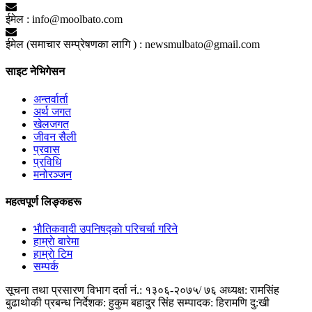
ईमेल :
info@moolbato.com
ईमेल (समाचार सम्प्रेषणका लागि ) :
newsmulbato@gmail.com
साइट नेभिगेसन
अन्तर्वार्ता
अर्थ जगत
खेलजगत
जीवन सैली
प्रवास
प्रविधि
मनोरञ्जन
महत्वपूर्ण लिङ्कहरू
भाैतिकवादी उपनिषद्काे परिचर्चा गरिने
हाम्राे बारेमा
हाम्राे टिम
सम्पर्क
सूचना तथा प्रसारण विभाग दर्ता नं.: १३०६-२०७५/ ७६
अध्यक्ष: रामसिंह
बुढाथाेकी
प्रबन्ध निर्देशक: हुकुम बहादुर सिंह
सम्पादक: हिरामणि दु:खी