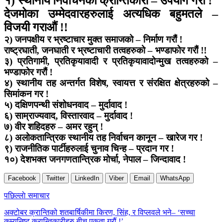
१) स्थानीय निर्वाचनको क्रान्तिकारी – उपयोग गरौं !
देजमोका उम्मेदवारहरुलाई अत्यधिक बहुमतले –
विजयी गराऔं !!
२) जनपक्षीय र भ्रष्टाचार मुक्त समाजको – निर्माण गरौं !
राष्ट्रघाती, जनघाती र भ्रष्टाचारी तत्वहरुको – भण्डाफोर गरौं !!
३) प्रतिगामी, प्रतिकृयावादी र प्रतिकृयावादोन्मुख तत्वहरुको –
भण्डाफोर गरौं !
४) स्थानीय तह अन्तर्गत विशेष, स्वायत्त र संरक्षित क्षेत्रहरुको –
सिमांकन गर !
५) दक्षिणपन्थी संशोधनवाद – मुर्दावाद !
६) साम्राज्यवाद, विस्तारवाद – मुर्दावाद !
७) वीर शहिदहरु – अमर रहुन् !
८) अलोकतान्त्रिक स्थानीय तह निर्वाचन कानून – खारेज गर !
९) राजनीतिक पार्टीहरुलाई चुनाव चिन्ह – प्रदान गर !
१०) देशभक्त जनगणतान्त्रिक मोर्चा, नेपाल – जिन्दावाद !
Facebook
Twitter
LinkedIn
Viber
Email
WhatsApp
Post
पछिल्लाे समाचार
navigation
अक्टोबर क्रान्तिको शतबार्षिकीमा किरण, सिंह, र विप्लवले भने– ‘सच्चा
कम्युनिष्ट क्रान्तिकारीहरु बीच एकता गरौं !’