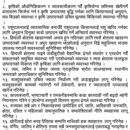
।
८. कृषिको औधोगिकिकरण र व्यावसायीकरण गर्दै कृषियोग्य जमिनमा खेतीगर्ने
वातावरण सिर्जना गर्न र कृषि उत्पादनमा बृद्धि गर्नका लागि किसानलाई अनुदान,
मल बिउको व्यवस्था र कृषि उत्पादनको उचित मूल्यमा बिक्रिको व्यवस्था गरिनेछ
।
९. पशुपालनलाई व्यावसायिक बनाउँदै पशुपालक किसानलाई पशु खरिद गर्नका
लागि अनुदान दिनुका साथै उत्पादन खरिद गर्ने अनिवार्य व्यवस्था गरिनेछ ।
१०. हिमाली क्षेत्रमा खाद्यान्नको अभाव हुन नदिनका लागि त्यसै क्षेत्रमा खाद्यान्न
उत्पादनको व्यवस्था र अपुग खाद्यान्न भएकोलाई अनुदान दिई सहुलियत भाउमा
उपलव्ध गराउने व्यवस्थाको सुनिश्चित गरिनेछ ।
११. हिमाली क्षेत्रमा पाइने जडीबुटीको वैज्ञानिक ढंगले संवर्धन र प्रवर्धन गर्दै
संकलनको समुचित व्यवस्था गरी प्रशोधनको व्यवस्था र त्यस क्षेत्रमा फलफूल
उत्पादनको विकास गरी कृषिका लागि बजारको व्यवस्था गरिनेछ ।
१२. जल, जमिन र जंगल जस्ता प्राकृतिक स्रोत साधनहरुमा स्थानीय
जनताको अग्राधिकार सुनिश्चित गरिनेछ ।
१३. मजदुरहरुको उचित ज्याला निर्धारण गरी कडाइपूर्वक लागू गरिनेछ ।
मजदुरहरुको कामको ग्यारेण्टी गर्न ठेकेदारी, करार र ज्यालादारी प्रथालाई
खारेज गरिनेछ ।
१४. कालाबजारी, भ्रष्टाचारी र तस्करीहरुमाथि कडा कारवाही गरी बढ्दो महंगी
नियन्त्रण गरिने र उपभोग्य वस्तुकोे वितरण सुलभ ढंगले व्यवस्था गरिनेछ ।
१५. राज्यका सबै अंग र निकायहरुमा उत्पीडित वर्ग, जाति, आदिवासी जनजाति,
क्षेत्र, दलित र महिलाको समानुपातिक र समावेशिताको नीति व्यवहारमा लागू
गरिनेछ ।
१६. छोरीलाई छोरा सरह पैत्रिक सम्पत्ति माथिको हक व्यवहारतः लागु गरिनेछ ।
१७. वर्गिय, जातिय र क्षेत्रिय रुपमा सबै जनसमुदायहरुलाई एकताबद्ध गराइनेछ र