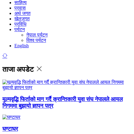
साहित्य
प्रवास
अर्थ जगत
खेलजगत
प्रविधि
पर्यटन
नेपाल पर्यटन
विश्व पर्यटन
English
ताजा अपडेट
मूल्यवृद्धि फिर्ताको माग गर्दै क्रान्तिकारी युवा संघ नेपालले आयल
निगममा बुझायो ज्ञापन पत्र
घण्टाघर