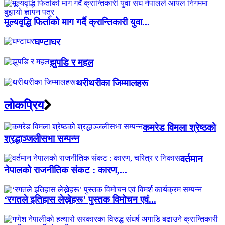
मूल्यवृद्धि फिर्ताको माग गर्दै क्रान्तिकारी युवा...
घण्टाघर
झुपडि र महल
थरीथरीका जिम्मालहरू
लाेकप्रिय
कमरेड विमला श्रेष्ठको
श्रद्धाञ्जलीसभा सम्पन्न
वर्तमान
नेपालको राजनीतिक संकट : कारण,...
‘रगतले इतिहास लेख्नेहरू’ पुस्तक विमोचन एवं...