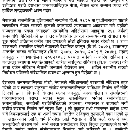
संघर्षका दौरान आफ्नो जीवन बलिदान गरी सहादत प्राप्त गर्ने सम्पूर्ण वीर
शहीदहरु प्रति देशभक्त जनगणतान्त्रिक मोर्चा, नेपाल उच्च सम्मान व्यक्त गर्दै
हार्दिक श्रद्धाञ्जली अर्पण गर्दछ ।
नेपालको राजनीतिक इतिहासको सन्दर्भमा वि.सं. १८२५ मा पृथ्वीनारायण शाहले
तत्कालिन नेपाल खाल्डो हालको काठमाडौं उपत्यकामा आक्रमण गरी यहाँको
राज्यसत्तामा पकड जमाएको समयदेखि अहिलेसम्म आइपुग्दा २४८ वर्षको
समयावधि बितिसकेको छ । तर संवैधानिक तवरले राज्यव्यवस्था संचालन गर्न
शुरु गरेको इतिहास करीब चार दशकको छोटो इतिहास मात्र रहेको छ । राणा
शासनको अन्त्यतिर बनेको नेपालको वैधानिक कानुन (वि.सं. २००४), राजतन्त्र
अन्तर्गत बनेका संविधानहरु (वि.सं. २००७, २०१५, २०१९ र २०४७), महान्
जनयुद्ध र जनआन्दोलन २०६२÷०६३ पश्चात बनेको अन्तरिम संविधान र
गणतन्त्र स्थापना भएपछि आएको कथित सर्वोकृष्ट संविधान (वि.सं. २०७२) गरी
आधा दर्जन संविधान नेपाली जनताले बेहोरेका छन् । अहिले स्थानीय तहको
निर्वाचन पछिल्लो संवैधानिक व्यवस्था अन्र्तगत हुन गैरहेको छ ।
देशभक्त जनगणतान्त्रिक मोर्चा, नेपालले संविधानलाई पश्चगामी संविधान ठहर
गरेको छ र त्यसका सट्टामा संघीय जनगणतान्त्रिक संविधान निर्माण गर्ने नीति
लिएको छ । किनभने विगतमा भएका जनयुद्ध, जनआन्दोलन र संघर्षहरुको
परिणामस्वरुप प्राप्त भएका मुख्य उपलब्धिहरु भनेका धर्मनिरपेक्षता,
समानुपातिक, समावेसी प्रतिनिधित्वको व्यवस्था, गणतन्त्र र राज्यको नयाँ
संघीय संरचना निर्माण गर्ने रहेका थिए । ती मुद्दाहरु मध्ये गणतन्त्र बाहेक अन्य
सबै विषयहरुलाई एक वा अर्को रुपमा निस्तेज र विकृत तुल्याउने काम भएको छ
। उदाहरणका लागि, धर्म निरपेक्षतालाई “सनातन देखि चल्दै आएको धर्म,
संस्कृतिको संरक्षण गर्ने” भन्ने जस्ता स्पष्टीकरण दिएर विकृत तुल्याइएको छ भने
बेनामी प्रदेश मार्फत संघीयतालाई निस्तेज पार्दै लगिएको छ । त्यसैगरी