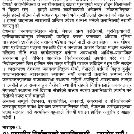
देशको सार्वभौमिकता त स्वाधीनतालाई खतरा पु¥याएको मात्र होइन तिलान्जली
नै दिएका छन् । हाम्रो धारणा कार्लमाक्सले भनेजस्तै “लोकतान्त्रिक”
बर्जुवाहरुले बढिमा केही मागहरु पूरा भयो भने क्रान्तिलाई समापन गर्न चाहन्छन्
। हाम्रो चाहनाका साथसाथै अन्तिम उद्देश्य र लक्ष्य भनेको क्रान्तिलाई स्थायी
बनाउनु हो ।
देशभक्त जनगणतान्त्रिक मोर्चा, नेपाल अन्य प्रतिगामी, प्रतिकृयावादी,
प्रतिकृयावादोन्मुख संसदवादी पार्टीहरु जस्तो जनताका आँखामा गुलिया
नाराहरुको छारो हालेर सत्ताको भ¥याङ चढ्ने पार्टी संगठन होइन । यस घोषणा
तथा प्रतिबद्धता पत्रमा यसअघि देश र जनताका वृहत्तर हितका माझमा उल्लेख
गरिएका नीति तथा कार्यक्रमहरु वर्तमान अवस्थाको आर्थिक–सामाजिक
संरचनामा हुने विभिन्न आवधिक निर्वाचनहरुलाई उपयोग गरेर वा ती
निर्वाचनहरुमा जित हासिल गरेर मात्र परिपूर्ति गराउन सकिंदैन र हुन पनि सक्दैन
। त्यसकारण देशभक्त जनगणतान्त्रिक मोर्चा, नेपालले वर्तमान बिकृत बुर्जुवा
गणतान्त्रात्मक व्यवस्थाका स्थानमा नयाँ जनवादी क्रान्ति सम्पन्न गरेर
जनगणतन्त्रात्मक राज्यव्यवस्था स्थापना गर्नुपर्ने अपरिहार्य आवश्यकता ठान्दछ
। त्यसैले हाल सम्पन्न हुन गैरहेको स्थानीय तहको निर्वाचनलाई जनगणतन्त्र
नेपालको स्थापना गर्ने दिशामा संघर्षको माध्यम स्वरुप क्रान्तिकारी उपयोग गर्न
गैरहेको स्पष्ट पार्न चाहन्छौं ।
अन्त्यमा सम्पूर्ण देशभक्त, प्रगतिशील, जनवादी, अग्रगामी र परिवर्तनकामी
जनसमुदायहरु समक्ष देशभक्त जनगणतान्त्रिक मोर्चा, नेपालका उम्मेदवारहरुका
पक्षमा मतदान गरी अत्यधिक बहुमतले विजयी गराउन हार्दिक अनुरोध र आह्वान
गर्दछौं ।
नाराहरु ः