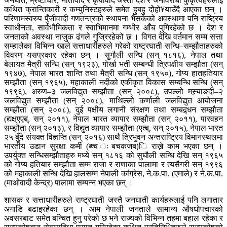
जनघात, भ्रष्टाचार, नातावाद र कृपावाद जस्ता देश र जनविरोधी कुकृत्यहरुलाई
कथित क्रान्तिकारी र कम्युनिस्टहरुले समेत हुबहु दोेहो¥याउँदै आएका छन् ।
परिणामस्वरुप पुँजीवादी गणतन्त्रको स्थापना भैसकेको अवस्थामा पनि राष्ट्रिय
स्वाधीनता, सार्वभौमिकता र स्वाभिमानमा गम्भीर आँच पुगिरहेको छ । देश र
जनताको अवस्था नाजुक ढंगले गुज्रिरहेको छ । विगत देखि वर्तमान सम्म सत्ता
सम्हालेका विभिन्न खाले सत्ताधारीहरुले गरेको राष्ट्रघाती सन्धि–सम्झौताहरुको
विवरण यसप्रकार रहेका छन् । सुगौली सन्धि (सन् १८१६), नेपाल तथा
बेलायत मैत्री सन्धि (सन् १९२३), गोर्खा भर्ती सम्बन्धी त्रिपक्षीय सम्झौता (सन्
१९४७), नेपाल भारत शान्ति तथा मैत्री सन्धि (सन् १९५०), गोप्य हातहतियार
सम्झौता (सन् १९६५), महाकाली नदीको एकीकृत विकास सम्बन्धि सन्धि (सन्
१९९६), अरुण–३ जलविद्युत सम्झौता (सन् २००८), उपल्लो मस्र्याङदी–२
जलविद्युत सम्झौता (सन् २००८), माथिल्लो कर्णाली जलविद्युत आयोजना
सम्झौता (सन् २००८), दुई पक्षीय लगानी संरक्षण तथा सम्बद्र्धन सम्झौता
(द्यक्ष्एएब्, सन् २०११), नेपाल भारत व्यापार सम्झौता (सन् २०११), पारवहन
सम्झौता (सन् २०१३), र विद्युत व्यापार सम्झौता (एत्ब्, सन् २०१५), नेपाल भारत
२५ बुँदे संयक्त विज्ञप्ति (सन् २०१६) साथै त्रिभुवन अन्तराष्ट्रिय विमानस्थलमा
भारतीय उडान सुरक्षा कर्मी (ब्ष्च ःबचकजब)ि राख्ने काम भएका छन् ।
उपर्युक्त सन्धिसम्झौताहरु मध्ये सन् १८१६ को सुघौली सन्धि देखि सन् १९६५
को गोप्य हतियार सम्झौता सम्म राजा र राणाका पालामा र त्यसैगरी सन् १९९६
को महाकाली सन्धि देखि हालसम्म नेपाली कांग्रेस, ने.क.पा. (एमाले) र ने.क.पा.
(माओवादी केन्द्र) पालामा सम्पन्न भएका छन् ।
शासक र सत्ताधारीहरुले राष्ट्रघाती जस्तै जनघाती कार्यहरुलाई पनि लगातार
अगाडि बढाइरहेका छन् । आम नेपाली जनताले सामान्य औषधोपचारको
अवसरबाट समेत बन्चित हुनु परेको छ भने राज्यको विभिन्न तहमा बहाल रहेका र