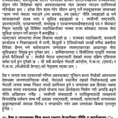
राज्यकोषबाट सेवासुविधा प्राप्त गरिरहेका कथित प्रतिनिधिहरुले राज्यकोषको
दोहन गरेर विदेशका महंगा अस्पतालहरुमा गएर उपचार गराउन प्रतिस्पर्धा
गरिरहेका छन् । हरेक दिन श्रम गरेर जीवन धान्नु पर्ने मजदूरहरुका सम्बन्धमा
“काम नगरे ज्याला नपाउने (ल्य धयचप, ल्य एबथ)” नीति ल्याइएको छ भने
सांसदहरुको तलब भत्ता र सुविधा बढाइएको छ । त्यसैगरी राष्ट्रपति,
उपराष्ट्रपति, प्रधानमन्त्री, सभामुख र प्रधानन्यायधीशहरुलाई पद र सेवाबाट
निवृत्त भएपछि पूर्व विशिष्ट पदाधिकारीका नाममा राज्य कोषबाट व्यापक सेवा
सुविधा प्रदान गर्ने कानुन नै बनाइँदैछ ।
भ्रष्टाचार संस्थागत रुपमा विकास भएको छ । राज्यका पदाधिकारी, सरकारी
कार्यालय र निकायहरुले नै पानी, बिजुली र टेलिफोनको लाखौं रुपैंया बक्यौता
तिरेका छैनन् भने सर्वसाधारण जनताहरु त्यसप्रकारका आधारभूत सेवा
सुविधाबाट विमुख हुन पुगेका छन् । कमिशनतन्त्र र बिचौलिया प्रवृति भयावह
ढंगले फैलिएको छ । त्यसैले नेपाल भ्रष्टाचारी देशको रुपमा दक्षिण एसियामा
समेत दर्ज हुन पुगेको छ । यी सबै कार्यहरु नेपाली कांग्रेस, ने.क.पा. (एमाले) र
ने.क.पा. (माओवादी केन्द्र) को नेतृत्वमा भएका छन् ।
देश र जनता यस प्रकारको गम्भिर अवस्थाबाट गुज्रिन बाध्य भैरहेको अवस्थामा
देशभक्त जनगणतान्त्रिक मोर्चा, नेपालले स्थानीय तहको निर्वाचनलाई आम
नेपाली जनता समक्ष निकट रुपले उपस्थित हुने र जनताका हक हितका पक्षमा
ब्यापक रुपमा रचनात्मक ढंगले योजना तथा कार्यक्रम निर्माण गरी अगाडि बढ्ने
नीति अख्तियार गर्नेछ । त्यसैगरी संसदवादी र प्रतिकृयावादी तत्वहरुले
विगतदेखि वर्तमान सम्म गर्दै आएका राष्ट्रघाती, जनघाती, भ्रष्टाचारी लगायतका
कुकृत्यहरुको व्यापक विरोध र भण्डाफोर गरेर आम जनताका बिचमा प्रस्तुत
हुनेछ ।