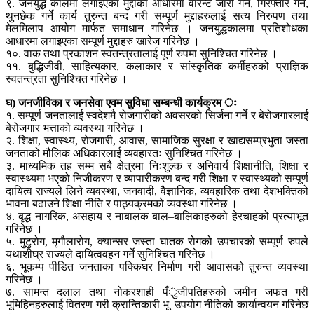
९. जनयुद्ध कालमा लगाइएका मुद्दाका आधारमा वारेन्ट जारी गर्ने, गिरफ्तार गर्ने,
थुनछेक गर्ने कार्य तुरुन्त बन्द गरी सम्पूर्ण मुद्दाहरुलाई सत्य निरुपण तथा
मेलमिलाप आयोग मार्फत समाधान गरिनेछ । जनयुद्धकालमा प्रतिशोधका
आधारमा लगाइएका सम्पूर्ण मुद्दाहरु खारेज गरिनेछ ।
१०. वाक तथा प्रकाशन स्वतन्त्रतालाई पूर्ण रुपमा सुनिश्चित गरिनेछ ।
११. बुद्धिजीवी, साहित्यकार, कलाकार र सांस्कृतिक कर्मीहरुको प्राज्ञिक
स्वतन्त्रता सुनिश्चित गरिनेछ ।
घ) जनजीविका र जनसेवा एवम सुविधा सम्बन्धी कार्यक्रम ः
१. सम्पूर्ण जनतालाई स्वदेशमै रोजगारीको अवसरको सिर्जना गर्ने र बेरोजगारलाई
बेरोजगार भत्ताको व्यवस्था गरिनेछ ।
२. शिक्षा, स्वास्थ्य, रोजगारी, आवास, सामाजिक सुरक्षा र खाद्यसम्प्रभुता जस्ता
जनताको मौलिक अधिकारलाई व्यवहारतः सुनिश्चित गरिनेछ ।
३. माध्यमिक तह सम्म सबै क्षेत्रमा निःशुल्क र अनिवार्य शिक्षानीति, शिक्षा र
स्वास्थ्यमा भएको निजीकरण र व्यापारीकरण बन्द गरी शिक्षा र स्वास्थ्यको सम्पूर्ण
दायित्व राज्यले लिने व्यवस्था, जनवादी, वैज्ञानिक, व्यवहारिक तथा देशभक्तिको
भावना बढाउने शिक्षा नीति र पाठ्यक्रमको व्यवस्था गरिनेछ ।
४. बृद्ध नागरिक, असहाय र नाबालक बाल–बालिकाहरुको हेरचाहको प्रत्याभूत
गरिनेछ ।
५. मुटुरोग, मृगौलारोग, क्यान्सर जस्ता घातक रोगको उपचारको सम्पूर्ण रुपले
यथाशीघ्र राज्यले दायित्ववहन गर्ने सुनिश्चित गरिनेछ ।
६. भूकम्प पीडित जनताका पक्किघर निर्माण गरी आवासको तुरुन्त व्यवस्था
गरिनेछ ।
७. सामन्त दलाल तथा नोकरशाही पँुजीपतिहरुको जमीन जफत गरी
भूमिहिनहरुलाई वितरण गरी क्रान्तिकारी भू–उपयोग नीतिको कार्यान्वयन गरिनेछ