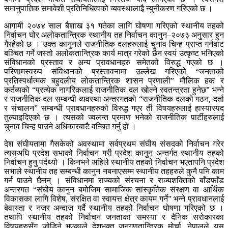
समानुपातिक समावेशी प्रतिनिधित्वको व्यवस्थालाइै न्युनीकरण गरिएको छ ।
आगामी २०७४ साल बैशाख ३१ गतेका लागि घोषणा गरिएको स्थानीय तहको
निर्वाचन घोर अलोकतान्त्रिक स्थानीय तह निर्वाचन कानुन–२०७३ अनुसार हुन
गैरहेको छ । उक्त कानुनले राजनीतिक दलहरुलाई चुनाव चिन्ह प्राप्त गर्नबाट
बञ्चित गर्ने जस्तो अलोकतान्त्रिक कार्य मात्र गरेको छैन स्वयं उत्कृष्ट भनिएको
संविधानको प्रस्ताव र अन्य प्रावधानहरु समेतको विरुद्ध गएको छ ।
परिणामस्वरुप संविधानको प्रस्तावनामा उल्लेख गरिएको “जनताको
प्रतिस्पर्धात्मक बहुदलीय लोकतान्त्रिक शासन प्रणाली” मौलिक हक र
कर्तव्यको “प्रत्येक नागरिकलाई राजनीतिक दल खोल्ने स्वतन्त्रता हुनेछ” भन्ने
र राजनीतिक दल सम्बन्धी व्यवस्था अन्तरगतको “राजनीतिक दलको गठन, दर्ता
र संचालन” सम्बन्धी प्रावधानहरुको विरुद्ध गएर ती विषयहरुलाई हास्यास्पद
तुल्याइदिएको छ । त्यसको ज्वलन्त प्रमाण भनेको राजनीतिक पार्टीहरुलाई
चुनाव चिन्ह पाउने अधिकारबाटै वन्चित गर्नु हो ।
देश संघीयतामा गैसकेको अवस्थामा सर्वप्रथम संघीय संसदको निर्वाचन गरेर
त्यसअघि प्रदेश सभाको निर्वाचन गरी प्रदेश कानुन अन्तर्गत स्थानीय तहको
निर्वाचन हुनु पर्दथ्यो । किनभने अहिले स्थानीय तहको निर्वाचन भएतापनि प्रदेश
सभाले स्थानीय तह सम्बन्धी कानुन नबनाएसम्म स्थानीय तहहरुले कुनै पनि काम
गर्न पाउने छैनन् । संविधानमा राज्यको संरचना र राज्यशक्तिको बाँडफाँड
अन्तरगत “संघीय कानुन बमोजिम सामाजिक सांस्कृतिक संरक्षण वा आर्थिक
विकासका लागि विशेष, संरक्षित वा स्वायत्त क्षेत्र कायम गर्ने” भन्ने प्रावधानलाई
बेवास्ता र नजर अन्दाज गर्दै स्थानीय तहको निर्वाचन घोषणा गरिएको छ ।
तथापि स्थानीय तहको निर्वाचन जनताका समस्या र दैनिक सरोकारका
विषयहरुसँग जोडिने भएकाले देशभक्त जनगणतान्त्रिक मोर्चा, नेपालले यस