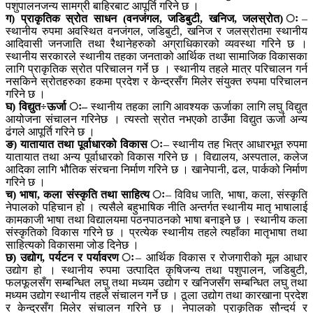
पशुपालनजन्य सामग्री बाहिरबाट आपूर्ति गरिने छ ।
ग) प्राकृतिक स्रोत साधन (वनजंगल, जडिबुटी, खनिज, जलस्रोत) ः
–
स्थानीय रुपमा अवस्थित वनजंगल, जडिबुटी, खनिज र जलस्रोतमा स्थानीय
आदिवासी जनजाति तथा रैथानेहरुको अग्राधिकारको व्यवस्था गरिने छ ।
स्थानीय सरकारले स्थानीय तहका जनताको आर्थिक तथा सामाजिक विकासका
लागि प्राकृतिक स्रोत परिचालन गर्ने छ । स्थानीय तहले मात्र परिचालन गर्न
नसकिने स्रोतहरुका हकमा प्रदेश र केन्द्रसँग मिलेर संयुक्त रुपमा परिचालन
गरिने छ ।
घ) विद्युत÷ऊर्जा ः–
स्थानीय तहका लागि आवश्यक ऊर्जाका लागि लघु विद्युत
आयोजना संचालन गरिनेछ । त्यस्तो स्रोत नभएको ठाउँमा विद्युत ऊर्जा अन्य
ढंगले आपूर्ति गरिने छ ।
ङ) यातायात तथा पूर्वाधारको विकास ः
– स्थानीय तह भित्र आधारभूत रुपमा
यातायात तथा अन्य पूर्वाधारको विकास गरिने छ । विद्यालय, अस्पताल, कलेज
आदिका लागि भौतिक संरचना निर्माण गरिने छ । खानेपानी, ढल, पार्कको निर्माण
गरिने छ ।
च) भाषा, कला संस्कृति तथा साहित्य ः
– विविध जाति, भाषा, कला, संस्कृति
नेपालको पहिचान हो । त्यसैले बहुभाषिक नीति अन्तर्गत स्थानीय मातृ भाषालाई
कामकाजी भाषा तथा विद्यालयमा पठनपाठनको भाषा बनाइने छ । स्थानीय कला
संस्कृतिको विकास गरिने छ । प्रत्येक स्थानीय तहले त्यहाँका मातृभाषा तथा
साहित्यको विकासमा जोड दिनेछ ।
छ) उद्योग, पर्यटन र पर्यावरण ः
– आर्थिक विकास र रोजगारीको मूल आधार
उद्योग हो । स्थानीय रुपमा उत्पादित कृषिजन्य तथा पशुपालन, जडिबुटी,
फलफूलसँग सम्बन्धित लघु तथा मध्यम उद्योग र खनिजसँग सम्बन्धित लघु तथा
मध्यम उद्योग स्थानीय तहले संचालन गर्ने छ । ठूला उद्योग तथा कारखाना प्रदेश
र केन्द्रसँग मिलेर संचालन गरिने छ । नेपालको प्राकृतिक सौन्दर्य र