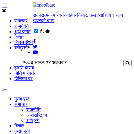
सकारात्मक परिवर्तनवाहक विचार, कला/साहित्य र सत्य
खवरको बाटाे
समाचार
राजनीति
अर्थ जगत
विचार
जीवन सैली
बर्गदृस्ती
२०८३ साउन २४ आइतवार
हाम्राे बारेमा
मिति परिवर्तन
विनिमय दर
मुख्य पृष्ठ
समाचार
राजनीति
अन्तराष्ट्रिय
राष्ट्रिय
विचार
कुराकानी