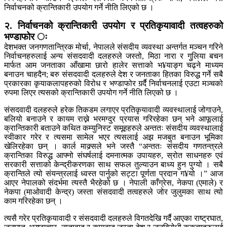
निर्वाचनको क्रान्तिकारी उपयोग गर्ने नीति लिएको छ ।
२. निर्वाचनको क्रान्तिकारी उपयोग र प्रतिकृयावादी तत्वहरुको
भण्डाफोर ः
देशभक्त जनगणतान्त्रिक मोर्चा, नेपालले संसदीय व्यवस्था अन्तर्गत मञ्चन गरिने
निर्वाचनहरुलाई अन्य संसदवादी दलहरुले जस्तो, मिठा नारा र गुुलिया बचन
मार्फत आम जनताका आँखामा छारो हालेर सत्ताको भ¥याङ्ग चढ्ने माध्यम
बनाउन चाहदैन; बरु संसदवादी दलहरुले देश र जनताका हितका विरुद्ध गर्ने सबै
प्रकारका कृयाकलापहरुको विरोध र भण्डाफोर गर्र्दै निर्वाचनलाई एउटा मञ्चको
रुपमा लिएर त्यसको क्रान्तिकारी उपयोग गर्ने नीति लिएको छ ।
संसदवादी दलहरुले हरेक तिकडम लगाएर प्रतिकृयावादी व्यवस्थालाई जोगाउने,
बलियो बनाउने र कायम राख्ने भरमग्दुर प्रयास गरिरहेका छन् भने आफूलाई
क्रान्तिकारी बताउने कथित कम्युनिस्ट समूहहरुले अन्ततः संसदीय व्यवस्थालाई
स्वीकार गरेर र त्यसमा सामेल भएर त्यसलाई अझ मजबुत बनाउन भूमिका
खेलिरहेका छन् । कार्ल माक्र्सले भने जस्तै “अन्ततः संसदीय गणतन्त्रले
क्रान्तिका विरुद्ध आफ्नो संघर्षलाई दमनात्मक उपायहरु, स्रोत साधनहरु एवं
सरकारी सत्ताको केन्द्रीकरणका साथ सफल तुल्याउन बाध्य हुन पुग्यो । सबै
क्रान्तिले त्यो संयन्त्रलाई ध्वस्त पार्नुको सट्टा पूर्णता प्रदान ग¥यो ।” आज
आएर नेपालको संदर्भमा त्यस्तै भैरहेको छ । नेपाली काँग्रेस, नेकपा (एमाले) र
नेकपा (माओवादी केन्द्र) जस्ता संसदवादी तत्वहरुले जोर जुलुमका साथ त्यो
काम गरिरहेका छन् ।
त्यसै गरेर प्रतिकृयावादी र संसदवादी दलहरुले विगतदेखि गर्दै आएका राष्ट्रघात,