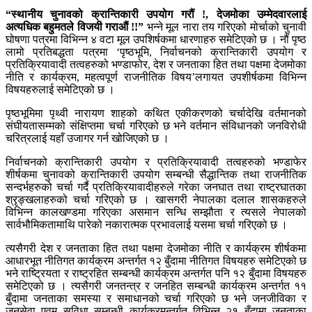
“स्थानीय चुनावको क्रान्तिकारी उपयोग गरौं !, देजमोका उम्मेदवारलाई
अत्यधिक बहुमतले विजयी गराऔं !!”
भन्ने मूल नारा तय गरिएको मोर्चाको चुनावी
घोषणा पत्रमा विभिन्न ४ वटा मूल उपशिर्षकमा धारणाहरु समेटिएको छ । नौं पृष्ठ
लामो प्रतिबद्धता पत्रमा ‘पृष्ठभूमि, निर्वाचनको क्रान्तिकारी उपयोग र
प्रतिक्रियावादी तत्वहरुको भण्डाफोर, देश र जनताका हित तथा पक्षमा देजमोका
नीति र कार्यक्रम, महत्वपूर्ण राजनीतिक विषय’लगायत उपशीर्षकमा विभिन्न
विषयहरुलाई समेटिएको छ ।
पृष्ठभूमिमा पृथ्वी नारायण शाहको कथित एकीकरणको चर्चादेखि वर्तमानको
संघीयतासम्मको संक्षिप्तमा चर्चा गरिएको छ भने वर्तमान संविधानको जनविरोधी
चरित्रलाई यहाँ उजागर गर्न खोजिएको छ ।
निर्वाचनको क्रान्तिकारी उपयोग र प्रतिक्रियावादी तत्वहरुको भण्डाफेर
शीर्षकमा चुनावको क्रान्तिकारी उपयोग सम्बन्धी सैद्धान्तिक तथा राजनीतिक
सन्दर्भहरुको चर्चा गर्दै प्रतिक्रियावादीहरुले गरेका जनघात तथा राष्ट्रघातका
श्रृङ्खलाहरुको चर्चा गरिएको छ । खासगरी नेपालका दलाल शासकहरुले
विभिन्न कालखण्डमा गरिएका असमान सन्धि सम्झौता र त्यसले नेपालको
सार्वभौमिकतामाथि पारेको नकारात्मक प्रभावलाई यसमा चर्चा गरिएको छ ।
त्यसैगरी देश र जनताका हित तथा पक्षमा देजमोका नीति र कार्यक्रम शीर्षकमा
आधारभूत नीतिगत कार्यक्रम अन्तर्गत १२ बुँदामा नीतिगत विषयहरु समेटिएको छ
भने राष्ट्रियता र राष्ट्रहित सम्बन्धी कार्यक्रम अन्तर्गत पनि १२ बुँदामा विषयहरु
समेटिएको छ । त्यसैगरी जनतन्त्र र जनहित सम्बन्धी कार्यक्रम अन्तर्गत ११
बुँदामा जनताका समस्या र समाधानको चर्चा गरिएको छ भने जनजीविका र
जनसेवा एवम् सुविधा सम्बन्धी कार्यक्रमन्तर्गत विभिन्न २१ बुँदामा जनताका