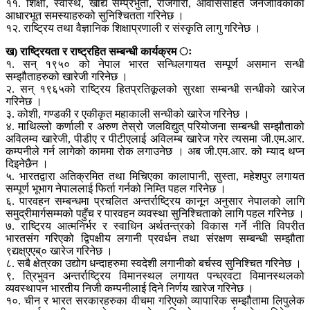
११. शिक्षा, स्वास्थ, खाद्य सम्प्रभुता, रोजगारी, आवाससहित जनजीविकाका
आधारभूत समस्याहरुको सुनिश्चितता गरिनेछ ।
१२. राष्ट्रिय तथा वैज्ञानिक शिक्षाप्रणाली र संस्कृति लागु गरिनेछ ।
ख) राष्ट्रियता र राष्ट्रहित सम्बन्धी कार्यक्रम ः
१. सन् १९५० को नेपाल भारत सन्धिलगायत सम्पूर्ण असमान सन्धी
सम्झौताहरुको खारेजी गरिनेछ ।
२. सन् १९६५को राष्ट्रिय हितप्रतिकूलको सुरक्षा सम्बन्धी सन्धीको खारेज
गरिनेछ ।
३. कोशी, गण्डकी र एकीकृत महाकाली सन्धीको खारेज गरिनेछ ।
४. माथिल्लो कर्णाली र अरुण तेस्रो जलविद्युत् परियोजना सम्बन्धी सम्झौताको
अविलम्व खारेजी, पीडीए र पीटीएलाई अविलम्ब खारेज गरेर त्यसमा जी.एम.आर.
कम्पनीले गर्न लागेको काममा रोक लगाउनेछ । अब जी.एम.आर. को म्याद थप्न
दिइनेछैन ।
५. भारतद्वारा अतिक्रमित तथा मिचिएका कालापानी, सुस्ता, महेशपुर लगायत
सम्पूर्ण भूभाग नेपाललाई फिर्ता गर्नको निम्ति पहल गरिनेछ ।
६. पारवहन सम्बन्धमा प्रचलित अन्तर्राष्ट्रिय कानून अनुसार नेपालको लागि
समुद्रीमार्गसम्मको पहुँच र पारवहन व्यवस्था सुनिश्चिताको लागि पहल गरिनेछ ।
७. राष्ट्रिय आत्मनिर्भर र स्वाधिन अर्थतन्त्रको विकास गर्ने नीति विपरीत
भारतसंग गरिएको द्विपक्षीय लगानी प्रवर्धन तथा संरक्षण सम्बन्धी सम्झौता
९द्यक्ष्एएब्० खारेज गरिनेछ ।
८. सबै क्षेत्रका उद्योग धन्दाहरुमा स्वदेशी लगानीको बर्चस्व सुनिश्चित गरिनेछ ।
९. त्रिभुवन अन्तर्राष्ट्रिय विमानस्थल लगायत पन्ध्रवटा विमानस्थलको
व्यवस्थापन भारतीय निजी कम्पनीलाई दिने निर्णय खारेज गरिनेछ ।
१०. चीन र भारत सरकारहरुका वीचमा गरिएको व्यापारिक सम्झौतामा लिपुलेक