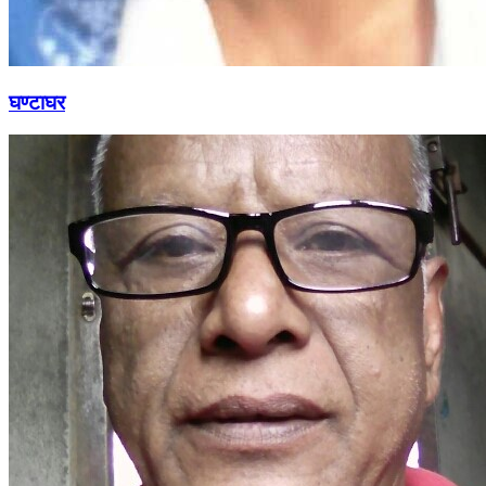
घण्टाघर