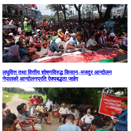
लघुवित्त तथा वित्तीय शोषणविरुद्ध किसान–मजदुर आन्दोलन
नेपालको आन्दोलनप्रति ऐक्यबद्धता जाहेर