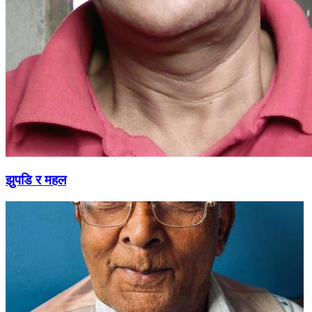
झुपडि र महल