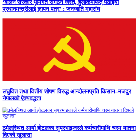
‘बालेन सरकार भूमिगत संगठन जस्तै, हुलाकमार्फत् पठाइयो
प्रधानमन्त्रीलाई ज्ञापन पत्र’ : जनजाति महासंघ
लघुवित्त तथा वित्तीय शोषण विरुद्ध आन्दोलनप्रति किसान–मजदुर
नेपालको ऐक्यवद्धता
ठमेलस्थित आर्या होटलका सुपरभाइजरले कर्मचारीमाथि चरम यातना
दिएको खुलासा