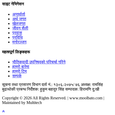
साइट नेभिगेसन
अन्तर्वार्ता
अर्थ जगत
खेलजगत
जीवन सैली
प्रवास
प्रविधि
मनोरञ्जन
महत्वपूर्ण लिङ्कहरू
भाैतिकवादी उपनिषद्काे परिचर्चा गरिने
हाम्राे बारेमा
हाम्राे टिम
सम्पर्क
सूचना तथा प्रसारण विभाग दर्ता नं.: १३०६-२०७५/ ७६
अध्यक्ष: रामसिंह
बुढाथाेकी
प्रबन्ध निर्देशक: हुकुम बहादुर सिंह
सम्पादक: हिरामणि दु:खी
Copyright © 2026 All Rights Reserved. | www.moolbato.com |
Maintained by Multitech