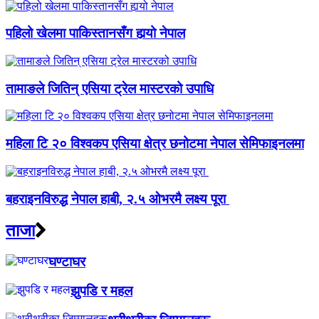
पहिलो खेलमा पाकिस्तानसँग हार्‍यो नेपाल
तामाङले जितिन् एसिया ट्रेल मास्टरको उपाधि
महिला टि २० विश्वकप एसिया क्षेत्र छनोटमा नेपाल सेमिफाइनलमा
बहराइनविरुद्ध नेपाल हाबी, २.५ ओभरमै लक्ष्य पूरा
ताजा
घण्टाघर
झुपडि र महल