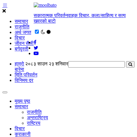
सकारात्मक परिवर्तनवाहक विचार, कला/साहित्य र सत्य
खवरको बाटाे
समाचार
राजनीति
अर्थ जगत
विचार
जीवन सैली
बर्गदृस्ती
हाम्राे
२०८३ साउन २३ शनिवार
बारेमा
मिति परिवर्तन
विनिमय दर
मुख्य पृष्ठ
समाचार
राजनीति
अन्तराष्ट्रिय
राष्ट्रिय
विचार
कुराकानी