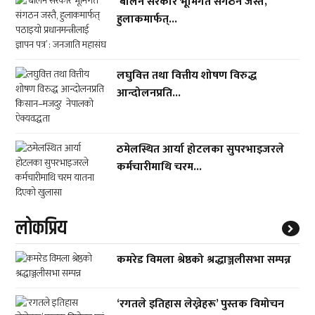
‘बालेन सरकार भूमिगत संगठन जस्तै,
हुलाकमार्फत्...
लघुवित्त तथा वित्तीय शोषण विरुद्ध
आन्दोलनप्रति...
ठमेलस्थित आर्या होटलका सुपरभाइजरले
कर्मचारीमाथि चरम...
लाेकप्रिय
कमरेड विमला श्रेष्ठको श्रद्धाञ्जलीसभा सम्पन्न
‘रगतले इतिहास लेख्नेहरू’ पुस्तक विमोचन