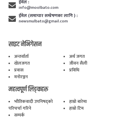
ईमेल :
info@moolbato.com
ईमेल (समाचार सम्प्रेषणका लागि ) :
newsmulbato@gmail.com
साइट नेभिगेसन
अन्तर्वार्ता
अर्थ जगत
खेलजगत
जीवन सैली
प्रवास
प्रविधि
मनोरञ्जन
महत्वपूर्ण लिङ्कहरू
भाैतिकवादी उपनिषद्काे
हाम्राे बारेमा
परिचर्चा गरिने
हाम्राे टिम
सम्पर्क