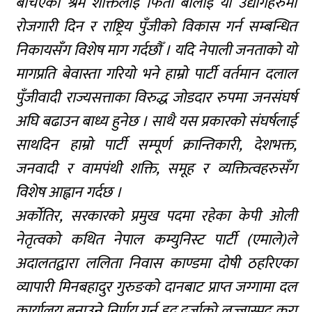
बेचिएको श्रम शक्तिलाई फिर्ता बोलाई यी उद्योगहरुमा
रोजगारी दिन र राष्ट्रिय पुँजीको विकास गर्न सम्बन्धित
निकायसँग विशेष माग गर्दछौँ । यदि नेपाली जनताको यो
मागप्रति बेवास्ता गरियो भने हाम्रो पार्टी वर्तमान दलाल
पुँजीवादी राज्यसत्ताका विरुद्ध जोडदार रुपमा जनसंघर्ष
अघि बढाउन बाध्य हुनेछ । साथै यस प्रकारको संघर्षलाई
साथदिन हाम्रो पार्टी सम्पूर्ण क्रान्तिकारी, देशभक्त,
जनवादी र वामपंथी शक्ति, समूह र व्यक्तित्वहरुसँग
विशेष आह्वान गर्दछ ।
अर्कोतिर, सरकारको प्रमुख पदमा रहेका केपी ओली
नेतृत्वको कथित नेपाल कम्युनिस्ट पार्टी (एमाले)ले
अदालतद्वारा ललिता निवास काण्डमा दोषी ठहरिएका
व्यापारी मिनबहादुर गुरुङको दानबाट प्राप्त जग्गामा दल
कार्यालय बनाउने निर्णय गर्नु हद दर्जाको लज्जास्पद कुरा