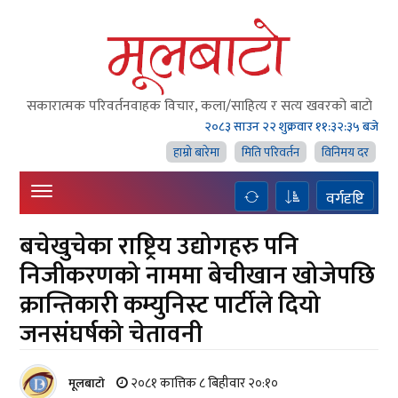
सकारात्मक परिवर्तनवाहक विचार, कला/साहित्य र सत्य खवरको बाटाे
२०८३ साउन २२ शुक्रवार
११:३२:३६ बजे
हाम्राे बारेमा
मिति परिवर्तन
विनिमय दर
वर्गदृष्टि
बचेखुचेका राष्ट्रिय उद्योगहरु पनि
निजीकरणको नाममा बेचीखान खोजेपछि
क्रान्तिकारी कम्युनिस्ट पार्टीले दियो
जनसंघर्षको चेतावनी
२०८१ कात्तिक ८ बिहीवार २०:१०
मूलबाटाे