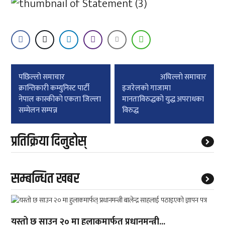
Post
पछिल्लाे समाचार
अघिल्लाे समाचार
navigation
क्रान्तिकारी कम्युनिस्ट पार्टी
इजरेलको गाजामा
नेपाल कास्कीको एकता जिल्ला
मानताविरुद्धको युद्ध अपराधका
सम्मेलन सम्पन्न
विरुद्ध
प्रतिक्रिया दिनुहोस्
सम्बन्धित खबर
यस्तो छ साउन २० मा हुलाकमार्फत् प्रधानमन्त्री...