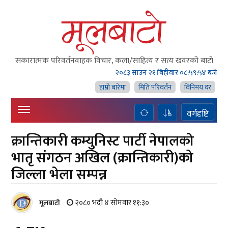
सकारात्मक परिवर्तनवाहक विचार, कला/साहित्य र सत्य खवरको बाटाे
२०८३ साउन २१ बिहीवार
०८:५९:५५ बजे
हाम्राे बारेमा
मिति परिवर्तन
विनिमय दर
वर्गदृष्टि
क्रान्तिकारी कम्युनिस्ट पार्टी नेपालको
भातृ संगठन अखिल (क्रान्तिकारी)को
जिल्ला भेला सम्पन्न
२०८० भदौ ४ सोमवार ११:३०
मूलबाटाे