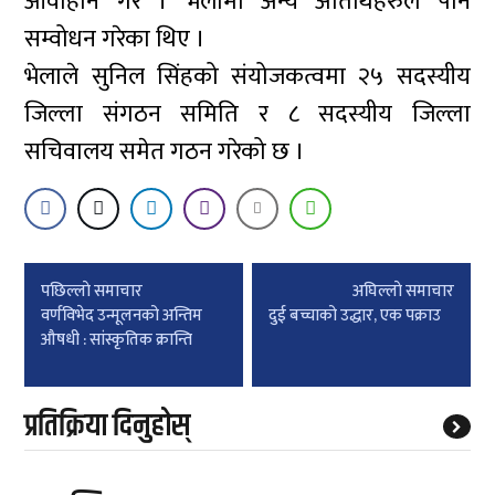
आवाहान गरे । भेलामा अन्य अतिथिहरुले पनि
सम्वोधन गरेका थिए ।
भेलाले सुनिल सिंहको संयोजकत्वमा २५ सदस्यीय
जिल्ला संगठन समिति र ८ सदस्यीय जिल्ला
सचिवालय समेत गठन गरेको छ ।
Post
पछिल्लाे समाचार
अघिल्लाे समाचार
navigation
वर्णविभेद उन्मूलनको अन्तिम
दुई बच्चाको उद्धार, एक पक्राउ
औषधी : सांस्कृतिक क्रान्ति
प्रतिक्रिया दिनुहोस्