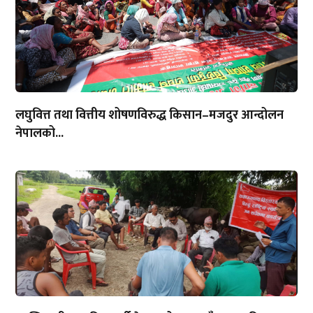
लघुवित्त तथा वित्तीय शोषणविरुद्ध किसान–मजदुर आन्दोलन
नेपालको...