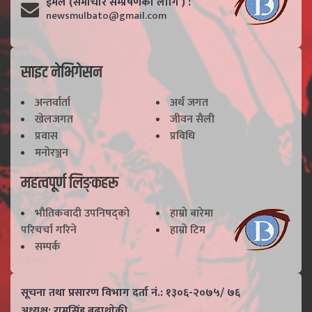
ईमेल (समाचार सम्प्रेषणका लागि ) :
newsmulbato@gmail.com
साइट नेभिगेसन
अन्तर्वार्ता
अर्थ जगत
खेलजगत
जीवन सैली
प्रवास
प्रविधि
मनोरञ्जन
महत्वपूर्ण लिङ्कहरू
भाैतिकवादी उपनिषद्काे
हाम्राे बारेमा
परिचर्चा गरिने
हाम्राे टिम
सम्पर्क
सूचना तथा प्रसारण विभाग दर्ता नं.: १३०६-२०७५/ ७६
अध्यक्ष: रामसिंह बुढाथाेकी