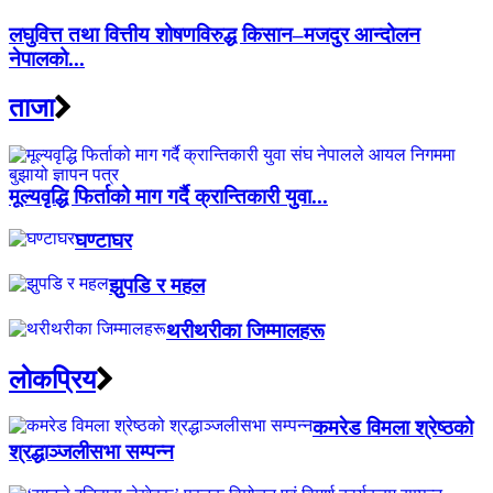
लघुवित्त तथा वित्तीय शोषणविरुद्ध किसान–मजदुर आन्दोलन
नेपालको...
ताजा
मूल्यवृद्धि फिर्ताको माग गर्दै क्रान्तिकारी युवा...
घण्टाघर
झुपडि र महल
थरीथरीका जिम्मालहरू
लाेकप्रिय
कमरेड विमला श्रेष्ठको
श्रद्धाञ्जलीसभा सम्पन्न