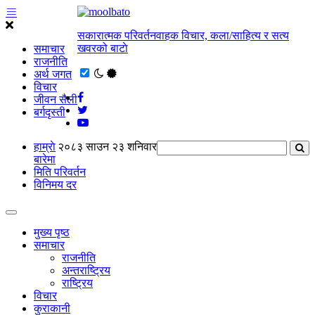
सकारात्मक परिवर्तनवाहक विचार, कला/साहित्य र सत्य
खवरको बाटाे
समाचार
राजनीति
अर्थ जगत
विचार
जीवन सैली
बर्गदृस्ती
हाम्राे
२०८३ साउन २३ शनिवार
बारेमा
मिति परिवर्तन
विनिमय दर
मुख्य पृष्ठ
समाचार
राजनीति
अन्तराष्ट्रिय
राष्ट्रिय
विचार
कुराकानी