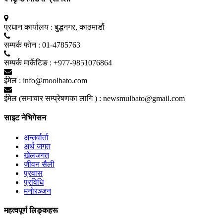
प्रधान कार्यालय :
बुद्धनगर, काठमाडाैं
सम्पर्क फाेन :
01-4785763
सम्पर्क मार्केटिङ :
+977-9851076864
ईमेल :
info@moolbato.com
ईमेल (समाचार सम्प्रेषणका लागि ) :
newsmulbato@gmail.com
साइट नेभिगेसन
अन्तर्वार्ता
अर्थ जगत
खेलजगत
जीवन सैली
प्रवास
प्रविधि
मनोरञ्जन
महत्वपूर्ण लिङ्कहरू