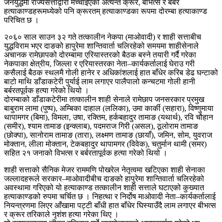
जनयुद्धमा राज्यसत्ताद्वारा मच्चाइएका अत्यन्त क्रूर, बीभत्स र बर्बर
हत्याकाण्डहरूमध्येको पनि क्रूरतम् हत्याकाण्डका रूपमा दोरम्बा हत्याकाण्ड
परिचित छ ।
२०६० साल साउन ३२ गते तत्कालीन नेकपा (माओवादी) र शाही सत्ताबीच
युद्धविराम भएर दाङको हापुरेमा शान्तिवार्ता चलिरहेको समयमा शाहीसेनाले
अचानक रामेछापको दोरम्बामा एरियास्तरको बैठक बस्ने तयारी गर्दै गरेका
नेकपाका क्षेत्रीय, जिल्ला र एरियास्तरका नेता–कार्यकर्तालाई घेराउ गरी
कसैलाई बैठक स्थलमै गोली हानेर र अधिकांशलाई हात बाँधेर करिब डेढ घन्टाको
बाटो माथि डाँडाकटेरी पुर्याई लाम लगाएर पालैपालो कन्चटमा गोली हानी
बर्बरतपूर्वक हत्या गरेको थियो ।
दोरम्बाको डाँडाकटेरीमा तत्कालीन शाही सेनाले रामेछाप जनसरकार प्रमुख
बाबुराम लामा (पुष्प), अम्बिका दाहाल (ललिका), उमा कार्की (सहारा), विष्णुमाया
थापामगर (बिमा), विमला, उषा, रक्तिम, हर्कबहादुर तामाङ (यथार्थ), रवि चौहान
(समीर), श्याम तामाङ (इन्क्लाब), पदमराज गिरी (असल), ठूलोराम तामाङ
(छोक्पा), सानोराम तामाङ (तारा), लक्ष्मण तामाङ (छायाँ), जमिन, सोम, युवराज
मोक्तान, लीला मोक्तान, टेकबहादुर थापामगर (विवेक), चतुर्मान थामी (समर)
सहित २१ जनाको विभत्स र बर्बरतापूर्वक हत्या गरेको थियो ।
शाही सत्ताको सैनिक मेजर राममणि पोखरेल नेतृत्वमा खटिएका शाही सेनाका
जल्लादहरूले सरकार–माओवादीबीच दाङको हापुरेमा शान्तिवार्ता चलिरहेको
अवस्थामा गरिएको यो हत्याकाण्ड तत्कालीन शाही सत्ताले घटाएको कुख्यात
हत्याकाण्डको रुपमा चर्चित छ । निहत्था र निर्दोष माओवादी नेता–कार्यकर्तालाई
नियन्त्रणमा लिएर आँखामा पट्टी बाँधी हात बाँधेर घिस्याउँदै लाम लगाएर बीभत्स
र क्रूर तरिकाले नृशंश हत्या गरेका थिए ।