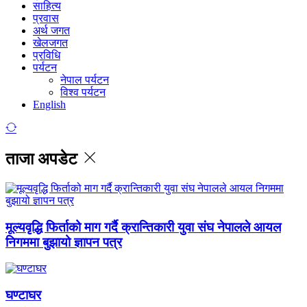
साहित्य
प्रवास
अर्थ जगत
खेलजगत
प्रविधि
पर्यटन
नेपाल पर्यटन
विश्व पर्यटन
English
ताजा अपडेट
मूल्यवृद्धि फिर्ताको माग गर्दै क्रान्तिकारी युवा संघ नेपालले आयल
निगममा बुझायो ज्ञापन पत्र
घण्टाघर