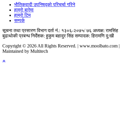
भाैतिकवादी उपनिषद्काे परिचर्चा गरिने
हाम्राे बारेमा
हाम्राे टिम
सम्पर्क
सूचना तथा प्रसारण विभाग दर्ता नं.: १३०६-२०७५/ ७६
अध्यक्ष: रामसिंह
बुढाथाेकी
प्रबन्ध निर्देशक: हुकुम बहादुर सिंह
सम्पादक: हिरामणि दु:खी
Copyright © 2026 All Rights Reserved. | www.moolbato.com |
Maintained by Multitech