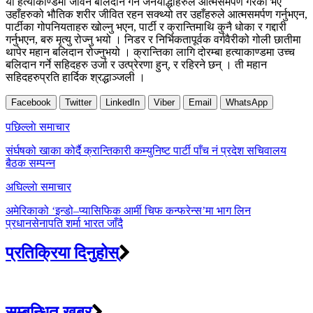
यो हत्याकाण्डमा जीवन बलिदान गर्ने जनयोद्धाहरुले आत्मसमर्पण गरेको भए
उहाँहरुको भौतिक शरीर जीवित रहन सक्थ्यो तर उहाँहरुले आत्मसमर्पण गर्नुभएन,
पार्टीका गोपनियताहरु खोल्नु भएन, पार्टी र क्रान्तिमाथि कुनै धोका र गद्दारी
गर्नुभएन, बरु मृत्यु रोज्नु भयो । निडर र निर्भिकतापूर्वक वर्गवैरीको गोली छातीमा
थापेर महान बलिदान रोज्नुभयो । क्रान्तिका लागि दोरम्बा हत्याकाण्डमा उच्च
बलिदान गर्ने सहिदहरु उर्जा र उत्प्रेरणा हुन्, र रहिरने छन् । ती महान
सहिदहरुप्रति हार्दिक श्रद्धाञ्जली ।
Facebook
Twitter
LinkedIn
Viber
Email
WhatsApp
Post
पछिल्लाे समाचार
navigation
संर्घषको खाका कोर्दै क्रान्तिकारी कम्युनिष्ट पार्टी पाँच नं प्रदेश सचिवालय
बैठक सम्पन्न
अघिल्लाे समाचार
अमेरिकाको ‘इन्डो–प्यासिफिक आर्मी चिफ कन्फरेन्स’मा भाग लिन
प्रधानसेनापति शर्मा भारत जाँदै
प्रतिक्रिया दिनुहोस्
सम्बन्धित खबर