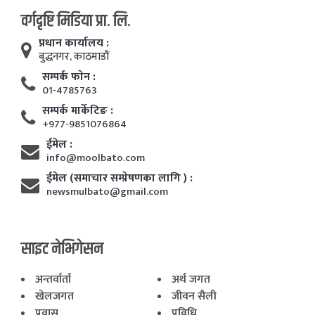
वर्गदृष्टि मिडिया प्रा. लि.
प्रधान कार्यालय :
बुद्धनगर, काठमाडाैं
सम्पर्क फाेन :
01-4785763
सम्पर्क मार्केटिङ :
+977-9851076864
ईमेल :
info@moolbato.com
ईमेल (समाचार सम्प्रेषणका लागि ) :
newsmulbato@gmail.com
साइट नेभिगेसन
अन्तर्वार्ता
अर्थ जगत
खेलजगत
जीवन सैली
प्रवास
प्रविधि