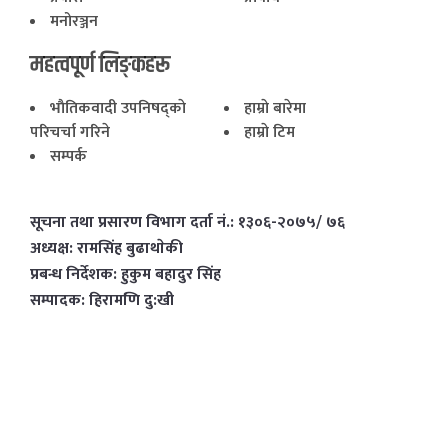
मनोरञ्जन
महत्वपूर्ण लिङ्कहरू
भाैतिकवादी उपनिषद्काे
हाम्राे बारेमा
परिचर्चा गरिने
हाम्राे टिम
सम्पर्क
सूचना तथा प्रसारण विभाग दर्ता नं.: १३०६-२०७५/ ७६
अध्यक्ष: रामसिंह बुढाथाेकी
प्रबन्ध निर्देशक: हुकुम बहादुर सिंह
सम्पादक: हिरामणि दु:खी