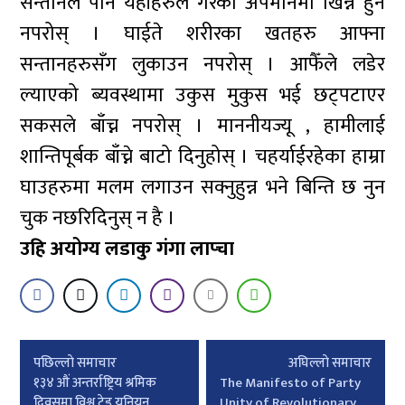
सन्तानले पनि यहाँहरुले गरेको अपमानमा खिन्न हुन
नपरोस् । घाईते शरीरका खतहरु आफ्ना
सन्तानहरुसँग लुकाउन नपरोस् । आफैँले लडेर
ल्याएको ब्यवस्थामा उकुस मुकुस भई छट्पटाएर
सकसले बाँच्न नपरोस् । माननीयज्यू , हामीलाई
शान्तिपूर्बक बाँच्ने बाटो दिनुहोस् । चहर्याईरहेका हाम्रा
घाउहरुमा मलम लगाउन सक्नुहुन्न भने बिन्ति छ नुन
चुक नछरिदिनुस् न है ।
उहि अयोग्य लडाकु गंगा लाप्चा
Post
पछिल्लाे समाचार
अघिल्लाे समाचार
navigation
१३४ औं अन्तर्राष्ट्रिय श्रमिक
The Manifesto of Party
दिवसमा विश्व ट्रेड युनियन
Unity of Revolutionary