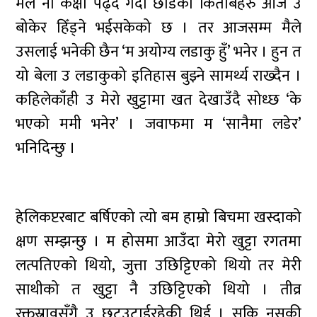
मैले नौ कक्षा पढ्दै गर्दा छाडेका किताबहरु आज उ
बोकेर हिँड्ने भईसकेको छ । तर आजसम्म मैले
उसलाई भनेकी छैन ‘म अयोग्य लडाकु हुँ’ भनेर । हुन त
यो बेला उ लडाकुको इतिहास बुझ्ने सामर्थ्य राख्दैन ।
कहिलेकाँही उ मेरो खुट्टामा खत देखाउँदै सोध्छ ‘के
भएको ममी भनेर’ । जवाफमा म ‘सानैमा लडेर’
भनिदिन्छु ।
हेलिकप्टरबाट बर्षिएको त्यो बम हाम्रो बिचमा खस्दाको
क्षण सम्झन्छु । म होसमा आउँदा मेरो खुट्टा रगतमा
लत्पतिएको थियो‚ जुत्ता उछिट्टिएको थियो तर मेरी
साथीको त खुट्टा नै उछिट्टिएको थियो । तीव्र
रक्तस्रावसँगै उ छटउटाईरहेकी थिई । सकि नसकी