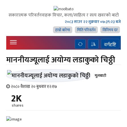
सकारात्मक परिवर्तनवाहक विचार, कला/साहित्य र सत्य खवरको बाटाे
२०८३ साउन २२ शुक्रवार
०७:३९:२४ बजे
हाम्राे बारेमा
मिति परिवर्तन
विनिमय दर
वर्गदृष्टि
माननीयज्यूलाई अयोग्य लडाकुको चिठ्ठी
मूलबाटाे
२०८० वैशाख २० बुधवार १२:१७
2K
shares