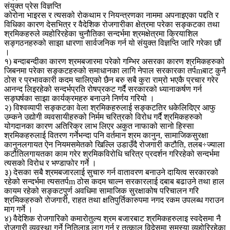
संयुक्त प्रेस विज्ञप्ति
कोरोना भाइरस र त्यसको रोकथाम र नियन्त्रणका नाममा अपनाइएका पद्दति र
विधिका कारण देसभित्र र वैदेशिक रोजगारीका क्षेत्रमा परेका सङ्कटका तथा
श्रमिकहरुले व्यहोरिरहेका चुनौतिका सन्दर्भमा श्रमक्षेत्रमा क्रियाशिल
सङ्गठनहरुको साझा धारणा सार्वजनिक गर्न यो संयुक्त विज्ञप्ति जारि गरेका छौं
।
१) बन्दाबन्दीका कारण श्रमबजारमा परेको गम्भिर असरका कारण श्रमिकहरुको
जिबनमा परेका सङ्कटहरुको समाधानका लागि नेपाल सरकारका तर्पmबाट कुनै
ठोस र प्रभावकारी कदम चालिएको छैन बरु सबै कुरा राम्रो भएकै प्रचार गरेर
आनन्द लिइरहेको सन्दर्भप्रति रोषप्रकट गर्दै सरकारको ध्यानाकर्षण गर्न
सङ्घर्षका साझा कार्यक्रमहरु बनाउने निर्णय गरियो ।
२) विश्वव्यापी सङ्कटका वेला श्रमिकहरुलाई सङ्कटतिर धकेलिदिएर आफु
उम्कने उद्योगी व्यवसायीहरुको निर्मम चरित्रको विरोध गर्दै श्रमिकहरुको
योगदानका कारण अतिरिक्र लाभ लिएर अकुत नाफाको सानो हिस्सा
श्रमिकहरुलाई वितरण गर्नेभन्दा पनि वर्तमान श्रम कानुन, सामाजिकसुरक्षा
कानुनलगायत ऐन नियमसमेतको खिल्लि उडाउँदै रोजगारी कटौति, तलब÷ज्याला
कटौतिलगायतका काम गरेर श्रमिकविरोधि चरित्र प्रदर्शन गरिरहेको सन्दर्भमा
त्यसको विरोध र भण्डाफोर गर्ने ।
३) देसका सबै श्रमबजारलाई सुचारु गर्न वातावरण बनाउने दायित्व सरकारको
रहेको सन्दर्भमा त्यसतर्पm ठोस कदम चाल्न सरकारलाई दबाब बढाउने तथा हाल
कायम रहेको सङ्कटपुर्ण अवधिमा सामाजिक सुरक्षाकोष परिचालन गरि
श्रमिकहरुको रोजगारी, राहत तथा क्षतिपुर्तिकारुपमा नगद रकम उपलब्ध गराउन
माग गर्ने ।
४) वैदेशिक रोजगारिको कमारोतुल्य श्रम बजारबाट श्रमिकहरुलाइ स्वदेसमा नै
रोजगारी व्यवस्था गर्ने नितिलाइ लागु गर्न र तत्काल विदेसमा समस्या व्यहोरिरहेका