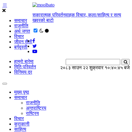
सकारात्मक परिवर्तनवाहक विचार, कला/साहित्य र सत्य
खवरको बाटाे
समाचार
राजनीति
अर्थ जगत
विचार
जीवन सैली
बर्गदृस्ती
हाम्राे बारेमा
मिति परिवर्तन
२०८३ साउन २२ शुक्रवार
१०:४०:४६ बजे
विनिमय दर
मुख्य पृष्ठ
समाचार
राजनीति
अन्तराष्ट्रिय
राष्ट्रिय
विचार
कुराकानी
साहित्य