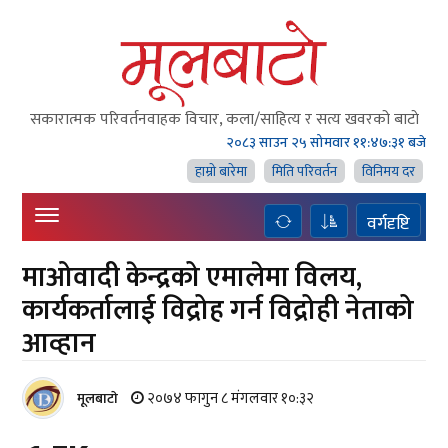
सकारात्मक परिवर्तनवाहक विचार, कला/साहित्य र सत्य खवरको बाटाे
२०८३ साउन २५ सोमवार
११:४७:३२ बजे
हाम्राे बारेमा
मिति परिवर्तन
विनिमय दर
वर्गदृष्टि
माओवादी केन्द्रको एमालेमा विलय,
कार्यकर्तालाई विद्रोह गर्न विद्रोही नेताको
आव्हान
२०७४ फागुन ८ मंगलवार १०:३२
मूलबाटाे