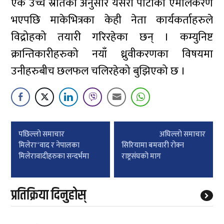
एक उच्च स्रोतका अनुसार यसरी पार्टीको एमालेकरण
भएपछि माकेभित्रका केही नेता कार्यकर्ताहरुले
विद्रोहको तयारी गरिरहेका छन् । कम्युनिष्ट
क्रान्तिकारीहरुको नयाँ ध्रुवीकरणका विषयमा
उनीहरुबीच छलफल चलिरहेको बुझिएको छ ।
Post
पछिल्लाे समाचार
अघिल्लाे समाचार
navigation
मिलेरा“वाद र नेपालका
सिरियामा बमवारी रोक्न
मिलेरावादीहरुका सन्दर्भमा
राष्ट्रसंघको माग
प्रतिक्रिया दिनुहोस्