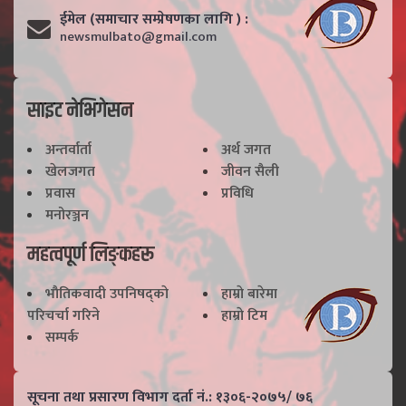
ईमेल (समाचार सम्प्रेषणका लागि ) :
newsmulbato@gmail.com
साइट नेभिगेसन
अन्तर्वार्ता
अर्थ जगत
खेलजगत
जीवन सैली
प्रवास
प्रविधि
मनोरञ्जन
महत्वपूर्ण लिङ्कहरू
भाैतिकवादी उपनिषद्काे
हाम्राे बारेमा
परिचर्चा गरिने
हाम्राे टिम
सम्पर्क
सूचना तथा प्रसारण विभाग दर्ता नं.: १३०६-२०७५/ ७६