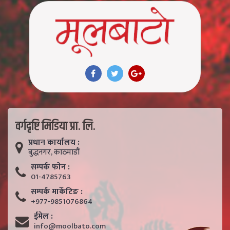
वर्गदृष्टि मिडिया प्रा. लि.
प्रधान कार्यालय :
बुद्धनगर, काठमाडाैं
सम्पर्क फाेन :
01-4785763
सम्पर्क मार्केटिङ :
+977-9851076864
ईमेल :
info@moolbato.com