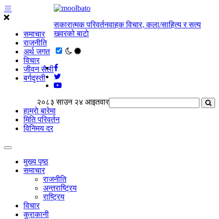
सकारात्मक परिवर्तनवाहक विचार, कला/साहित्य र सत्य
खवरको बाटाे
समाचार
राजनीति
अर्थ जगत
विचार
जीवन सैली
बर्गदृस्ती
२०८३ साउन २४ आइतवार
हाम्राे बारेमा
मिति परिवर्तन
विनिमय दर
मुख्य पृष्ठ
समाचार
राजनीति
अन्तराष्ट्रिय
राष्ट्रिय
विचार
कुराकानी