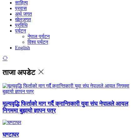
साहित्य
प्रवास
अर्थ जगत
खेलजगत
प्रविधि
पर्यटन
नेपाल पर्यटन
विश्व पर्यटन
English
ताजा अपडेट
मूल्यवृद्धि फिर्ताको माग गर्दै क्रान्तिकारी युवा संघ नेपालले आयल
निगममा बुझायो ज्ञापन पत्र
घण्टाघर