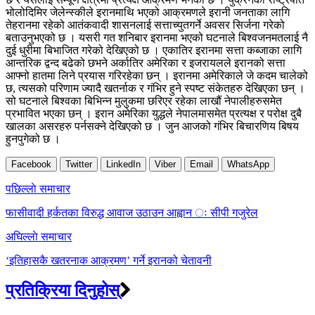
भोलोदिमिर जेलेन्स्कीले इरानमाथि भएको आक्रमणले इरानी जनताका लागि
तेहरानमा रहेको आतंकवादी शासनलाई सत्ताच्युतगर्ने अवसर सिर्जना गरेको
बताउनुभएको छ । यसरी गत शनिबार इरानमा भएको घटनाले बिश्वजनमतलाई नै
दुई धुरीमा बिभाजित गरेको देखिएको छ । एकातिर इरानमा सत्ता कब्जाका लागि
आन्तरिक द्वन्द बढेको छभने अर्कातिर अमेरिका र इजरायलले इरानको सत्ता
आफ्नो हातमा लिने प्रयास गरिरहेका छन् । इरानमा अमेरिकाले जे कदम चालेको
छ, त्यसको परिणाम ज्यादै खतर्नाक र गंभिर हुने स्पष्ट संकेतहरु देखिएका छन् ।
सो घटनाले बिश्वका बिभिन्न मुलुकमा छरिएर रहेका लाखौं नेपालीहरुसमेत
प्रभावित भएका छन् । इरान अमेरिका युद्धले नेपालमासमेत प्रत्यक्ष र परोक्ष दुबै
खालका असरहरु पर्नसक्ने देखिएको छ । जुन आजको गंभिर बिचारणिय बिषय
हुनपुगेको छ ।
Facebook
Twitter
LinkedIn
Viber
Email
WhatsApp
Post
पछिल्लाे समाचार
navigation
फासीवादी हर्कतका विरुद्ध आवाज उठाउन आह्वान ः सीपी गजुरेल
अघिल्लाे समाचार
‘इतिहासकै खतरनाक आक्रमण’ गर्ने इरानको चेतावनी
प्रतिक्रिया दिनुहोस्