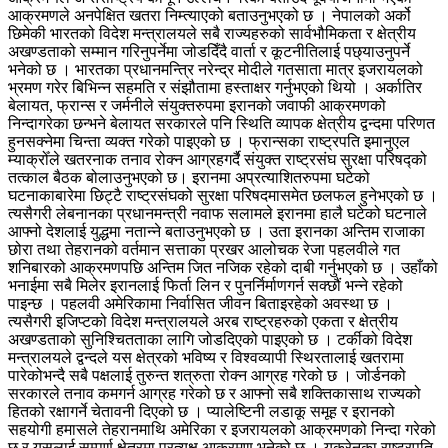
आक्रमणले अनपेक्षित खतरा निम्त्याएको बताउनुभएको छ । नेपालको अर्को
छिमेकी भारतको विदेश मन्त्रालयले सबै राज्यहरुको सार्वभौमिकता र क्षेत्रीय
अखण्डताको सम्मान गरिनुपर्नेमा जोडदिँदै वार्ता र कूटनीतिलाई पछ्याउनुपर्ने
भनेको छ । भारतका प्रधानमन्त्रि नरेन्द्र मोदीले गतसाता मात्र इजरायलको
भ्रमण गरेर बिभिन्न सहमति र संझौतामा हस्ताक्षर गर्नुभएको थियो । अर्कातिर
बेलायत, फ्रान्स र जर्मनीले संयुक्तरुपमा इरानको जवाफी आक्रमणको
निन्दागरेका छन्भने बेलायत सरकारले पनि स्थिति व्यापक क्षेत्रीय द्वन्दमा परिणत
हुनसक्नेमा चिन्ता व्यक्त गरेको पाइएको छ । फ्रान्सका राष्ट्रपति इमानुएल
म्याक्रोँले खतरनाक तनाव रोक्न आग्रहगर्दै संयुक्त राष्ट्रसंघ सुरक्षा परिषद्को
तत्काल बैठक बोलाउनुभएको छ। इरानमा अप्रत्याशितरुपमा घटेको
घटनाकाबारेमा छिट्टै राष्ट्रसंघको सुरक्षा परिषदमासमेत छलफल हुनेभएको छ ।
त्यसैगरी लेबनानका प्रधानमन्त्री नवाफ सलामले इरानमा हालै घटेको घटनाले
आफ्नो देशलाई युद्धमा नतान्ने बताउनुभएको छ । उता इरानका अन्तिम राजाका
छोरा तथा तेहरानको वर्तमान सत्ताका प्रखर आलोचक रेजा पहलवीले गत
शनिबारको आक्रमणपछि अन्तिम जित नजिक रहेको दाबी गर्नुभएको छ । उहाँको
भनाईमा सबै मिलेर इरानलाई फिर्ता लिन र पुनर्निर्माणगर्न सक्छौं भन्ने रहेको
पाइन्छ । पहलवी अमेरिकामा निर्वासित जीवन बिताइरहेको अवस्था छ ।
त्यसैगरी इजिप्टको विदेश मन्त्रालयले अरब राष्ट्रहरुको एकता र क्षेत्रीय
अखण्डताको सुनिश्चितताका लागि जोडदिएको पाइएको छ । टर्कीको विदेश
मन्त्रालयले द्वन्दले यस क्षेत्रको भविष्य र विश्वव्यापी स्थिरतालाई खतरामा
पारेकोभन्दै सबै पक्षलाई तुरुन्त शत्रुता रोक्न आग्रह गरेको छ । जोर्डनको
सरकारले तनाव कमगर्न आग्रह गरेको छ र आफ्नो सबै शक्तिकासाथ राज्यको
हितको रक्षागर्ने चेतावनी दिएको छ । प्यालेष्टिनी लडाकू समूह र इरानको
सहयोगी हमासले तेहरानमाथि अमेरिका र इजरायलको आक्रमणको निन्दा गरेको
छ र यसलाई सम्पूर्ण क्षेत्रमा प्रत्यक्ष आक्रमण भनेको छ । युक्रेनका राष्ट्रपति