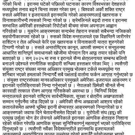
गरेको थियो । इरानमा घटेको पछिल्लो घटनाका कारण विश्वभरका देशहरुले
मध्यपूर्वमा तनाव बढ्ने चिन्ता व्यक्त गरेका छन् । बिश्वको अर्को शक्ति राष्ट्र
रुसले अमेरिका र इजरायलले इरानमाथि गरेको आक्रमणलाई खतरनाक र
विनाशकारीभन्दै त्यसको निन्दा गरेको छ । क्रेमलिनले बढ्दो तनाव र इरानमा
सम्भावित अमेरिकी हस्तक्षेपको रिपोर्टको बीचमा संयम अपनाउन आह्वान
गरिरहेको छ । युक्रेन आक्रमणका सन्दर्भमा तेहरान रुसको सबैभन्दा नजिकको
सहयोगीकारुपमा रहेको छ । रुसको विदेश मन्त्रालयले एक विज्ञप्तिनै जारीगरेर
वाशिंटन र तेल अभिभले फेरि एक खतरनाक र विनाशकारी यात्रा शुरुगरेको
टिप्पणी गरेको छ । रुसले अन्तर्राष्ट्रिय कानून, आपसी सम्मान र सन्तुलनमा
आधारित शान्तिपूर्ण समाधानको खोजीमा योगदान दिन आफू तयार रहेको पनि
बताएको छ । सन् २०२५ मा रुस र इरानले सैन्य क्षेत्रलगायत सम्बन्ध बलियो
बनाउने उद्देश्यले रणनीतिक साझेदारी सन्धिमा हस्ताक्षर गरेका थिए । त्यसैगरी
संयुक्त राष्ट्र संघका मानव अधिकार प्रमुख भोल्कर टर्कले मध्यपूर्वमा गत
शनिबार भएको हमलाको निन्दागर्दै सबै पक्षलाई वार्तामा फर्कन आग्रह गर्नुभएको छ
। संयुक्त राष्ट्रसंघका मानवअधिकार प्रमुखले अमेरिका–इजरायल आक्रमण र
इरानको प्रतिक्रियाको निन्दा गर्नुभएको छ । नेपालको छिमेकी चीनले सैन्य
कारवाही तत्काल रोक्न आग्रह गरिसकेको अवस्था छ । चिनियाँ विदेश
मन्त्रालयले इरानको राष्ट्रिय सार्वभौमिकता, सुरक्षा र क्षेत्रीय अखण्डताको
सम्मान गर्नुपर्नेमा जोड दिएको छ । अमेरिकी सैन्य अखडाको आश्रय रहेको
कतारलेसमेत आफ्नो भूमिमा इरानी क्षेप्यास्त्र आक्रमणको निन्दागरेको छ र
आक्रमणको जवाफ दिने चेतावनीसमेत दिएको छ । युरोपेली संघ (इयू) की
प्रमुख उर्सुला भोन डेर लेयनले अमेरिकाले इरानका आणविक क्षेत्रहरु निशाना
रहेको संकेत गरेपछि आणविक सुरक्षा सुनिश्चितगर्नु महत्वपूर्ण भएको प्रतिक्रिया
दिनुभएको छ । त्यसैगरी नर्वेका विदेशमन्त्रीले इरानमाथि इजरायलको
आक्रमणले अन्तर्राष्ट्रिय कानून उल्लंघन गरेको बताउँदै पूर्वयोजनामा भएको