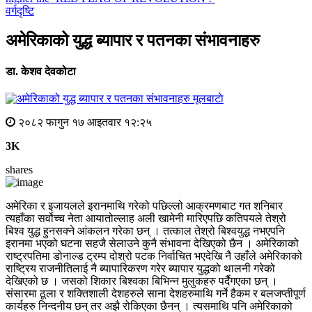
वर्गदृष्टि
अमेरिकाको युद्ध ब्यापार र पतनका संभावनाहरु
डा. केशव देवकोटा
मूलबाटाे
२०८२ फागुन १७ आइतवार १२:२५
3K
shares
अमेरिका र इजायलले इरानमाथि गरेको पछिल्लो आक्रमणबाट गत शनिबार
त्यहाँका सर्वोच्च नेता आयातोल्लाह अली खामेनी मारिएपछि कतिपयले तेश्रो
बिश्व युद्ध हुनसक्ने आंकलन गरेका छन् । तत्काल तेश्रो बिश्वयुद्ध नभएपनि
इरानमा भएको घटना सहजै सेलाउने कुनै संभावना देखिएको छैन । अमेरिकाको
राष्ट्रपतिमा डोनाल्ड ट्रम्प दोश्रो पटक निर्वाचित भएदेखि नै उहाँले अमेरिकाको
राष्ट्रिय राजनीतिलाई नै ब्यापारिकरण गरेर ब्यापार युद्धको थालनी गरेको
देखिएको छ । जसको शिकार बिश्वका बिभिन्न मुलुकहरु पर्दैगएका छन् ।
संसारमा ठूला र शक्तिशाली देशहरुले साना देशहरुमाथि गर्ने हैकम र बलजप्तीपूर्ण
कार्यहरु निन्दनीय छन् तर अझै रोकिएका छैनन् । त्यसमाथि पनि अमेरिकाको