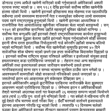
डोनाल्ड ट्रम्प आफैले खामेनी मारिएको दाबी गर्नुभएकाले अमेरिकाको अशली
प्रयास स्पष्ट भएको छ । सन् १९८९ देखि इरानको सर्वोच्च शक्ति खामेनीकै
हातमा रहेको थियो । खामेनी इरानको इतिहासमा शाह मोहम्मद रजा पहलवीपछि
सबैभन्दा लामो समयसम्म शासनगर्ने नेता र मध्यपूर्वका सबैभन्दा लामो समयसम्म
पदमा रहने राष्ट्रप्रमुख हुनुभएको थियो । खामेनी इरानका आध्यात्मिक र
राजनीतिक नेता आयातोल्लाह खुमेनीका नजिकका चेला भएको बताइन्थ्यो । सन्
१९७९ को इस्लामिक क्रान्तिमा उहाँले महत्वपूर्ण भूमिका खेलेको मानिन्छ ।
सर्वोच्च नेता बन्नुअघि उहाँ इरानको तेश्रो राष्ट्रपतिकारुपमा कार्यरत हुनुहुन्थ्यो
। इरान–इराक युद्धका बेलामा उहाँले इरानको नेतृत्व गर्नुभएकोभने सोही समयमा
इरानी सैन्य दस्ता इस्लामिक रिभोलुसनरी गार्ड कोरसँग उहाँको सम्बन्ध बलियो
भएको मानिएको थियो । सर्वोच्च नेता खामेनीको मृत्युपछि इरानमा ४० दिने
सार्वजनिक शोक घोषणा भएको छभने एक हप्ता सार्बजनिक बिदासमेत दिइएको छ
। इरानको सर्वोच्च राष्ट्रिय सुरक्षा परिषदले अमेरिका र इजरेलको संयुक्त हवाई
हमलापश्चात् कडा प्रतिक्रिया जनाएको छ । तेहरान तथा अन्य शहरहरुमा
अमेरिकी तथा इजरायलको हमला जारीरहन सक्नेभन्दै उसले हाफ्ना
नागरिकहरुलाई शान्त रहन र सम्भव भएसम्म सुरक्षित ठाउँमा जान भनेको छ ।
आवश्यकपर्ने सामग्रीको जोहो सरकारले गरिसकेको उसले जनाएको छ ।
जसलेगर्दा इरान थप आक्रामक हुने संकेतहरु देखिएका छन् ।
इरानले अमेरिकासँग आफूले कूटनीतिक प्रक्रिया जारीराखेकै बेला झुक्याएर
आक्रमण भएको प्रतिक्रिया दिएको छ । जेनेभामा इरान र अमेरिकाबीचको
तेश्रो चरणको अप्रत्यक्ष वार्ता गत फेब्रुअरी २६ मामात्र सम्पन्न भएको थियोभने
आज (मार्च २) पछि पुनः वार्ता हुने भनिएको थियो । गत बर्षको मे महिनामा पनि ती
दुई देशले पाँच चरणमा वार्ता गरेका थिए । छैठौँ चरणको वार्ताभने इजरायलले
इरानमा आक्रमण गरेपछि रद्ध भएको थियो । त्यसपछि १२ दिनसम्म चलेको
युद्धका बेला अमेरिकाले इरानका तीनवटा महत्वपूर्ण परमाणु केन्द्रहरुमा बमबारी