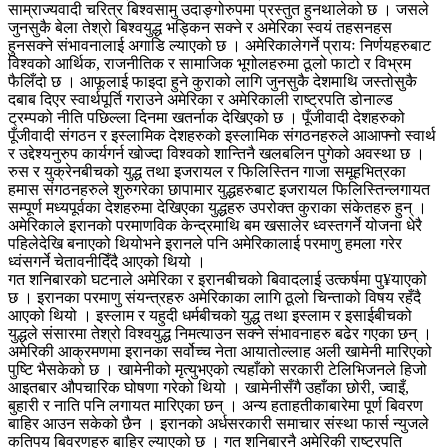
साम्राज्यवादी चरित्र बिश्वसामु उदाङ्गोरुपमा प्रस्तुत हुनथालेको छ । जसले
जुनसुकै बेला तेश्रो बिश्वयुद्ध भड्किन सक्ने र अमेरिका स्वयं तहसनहस
हुनसक्ने संभावनालाई अगाडि ल्याएको छ । अमेरिकालेगर्ने प्रायः निर्णयहरुबाट
विश्वको आर्थिक, राजनीतिक र सामाजिक भूगोलहरुमा ठूलो फाटो र विभ्रम
फैलिँदो छ । आफूलाई फाइदा हुने कुराको लागि जुनसुकै देशमाथि जस्तोसुकै
दबाब दिएर स्वार्थपूर्ति गराउने अमेरिका र अमेरिकाली राष्ट्रपति डोनाल्ड
ट्रम्पको नीति पछिल्ला दिनमा खतर्नाक देखिएको छ । पूँजीवादी देशहरुको
पूँजीवादी संगठन र इस्लामिक देशहरुको इस्लामिक संगठनहरुले आआफ्नो स्वार्थ
र उद्देश्यनुरुप कार्यगर्न खोज्दा विश्वको शान्तिनै खलबलिन पुगेको अवस्था छ ।
रुस र युक्रेनबीचको युद्ध तथा इजरायल र फिलिस्तिन गाजा समूहभित्रका
हमास संगठनहरुले शुरुगरेका छापामार युद्धहरुबाट इजरायल फिलिस्तिन्लगायत
सम्पूर्ण मध्यपूर्वका देशहरुमा देखिएका युद्धहरु उपरोक्त कुराका संकेतहरु हुन् ।
अमेरिकाले इरानको परमाणविक केन्द्रमाथि बम खसालेर ध्वस्तगर्ने योजना धेरै
पहिलेदेखि बनाएको थियोभने इरानले पनि अमेरिकालाई परमाणु हमला गरेर
ध्वंसगर्ने चेतावनीदिँदै आएको थियो ।
गत शनिबारको घटनाले अमेरिका र इरानबीचको बिवादलाई उत्कर्षमा पु¥याएको
छ । इरानका परमाणु संयन्त्रहरु अमेरिकाका लागि ठूलो चिन्ताको विषय रहँदै
आएको थियो । इस्लाम र यहुदी धर्मबीचको युद्ध तथा इस्लाम र इसाईबीचको
युद्धले संसारमा तेश्रो विश्वयुद्ध निमत्याउन सक्ने संभावनाहरु बढेर गएका छन् ।
अमेरिकी आक्रमणमा इरानका सर्वोच्च नेता आयातोल्लाह अली खामेनी मारिएको
पुष्टि भैसकेको छ । खामेनीको मृत्युभएको त्यहाँको सरकारी टेलिभिजनले हिजो
आइतबार औपचारिक घोषणा गरेको थियो । खामेनीसँगै उहाँका छोरी, ज्वाइँ,
बुहारी र नाति पनि लगायत मारिएका छन् । अन्य हताहतीकाबारेमा पूर्ण बिवरण
बाहिर आउन सकेको छैन । इरानको अर्धसरकारी समाचार संस्था फार्स न्युजले
कतिपय बिवरणहरु बाहिर ल्याएको छ । गत शनिबारनै अमेरिकी राष्ट्रपति